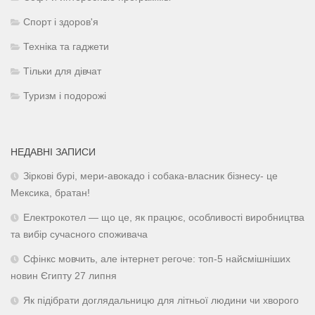
Спорт і здоров'я
Техніка та гаджети
Тільки для дівчат
Туризм і подорожі
НЕДАВНІ ЗАПИСИ
Зіркові бурі, мери-авокадо і собака-власник бізнесу- це
Мексика, братан!
Електрокотел — що це, як працює, особливості виробництва
та вибір сучасного споживача
Сфінкс мовчить, але інтернет регоче: топ-5 найсмішніших
новин Єгипту 27 липня
Як підібрати доглядальницю для літньої людини чи хворого