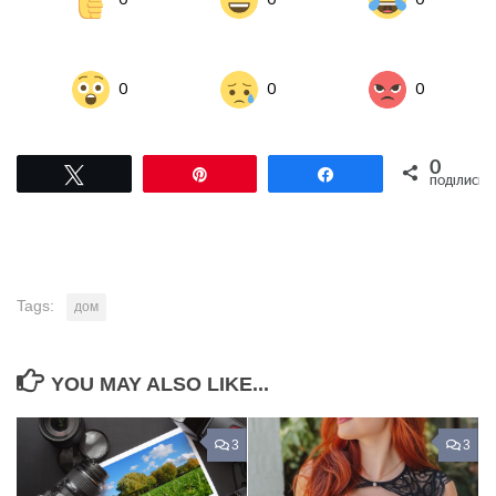
0
0
0
0
Tвітнути
Pin
Поділитися
ПОДІЛИСЬ
Tags:
дом
YOU MAY ALSO LIKE...
3
3