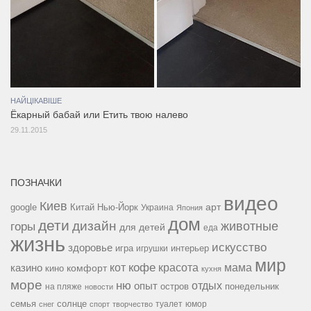
НАЙЦІКАВІШЕ
Ёкарный бабай или Етить твою налево
29.11.2015
ПОЗНАЧКИ
видео
Киев
google
Китай
Нью-Йорк
арт
Украина
Япония
дом
дети
дизайн
горы
животные
для детей
еда
жизнь
искусство
здоровье
игра
игрушки
интерьер
мир
кофе
красота
мама
кот
казино
комфорт
кино
кухня
море
ню
опыт
отдых
остров
на пляже
понедельник
новости
семья
солнце
туалет
юмор
снег
спорт
творчество