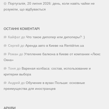
Португалія, 20 липня 2026: день, коли навіть чайки не
розуміли, що відбувається
ОСТАННІ КОМЕНТАРІ
Кайфат
до
Что такое дипопер или дипоперы? :)
Сергей
до
Аренда авто в Киеве на Rentdrive.ua
Роман
до
Утепление балкона в Киеве от компании «Люкс
Окна»
Тоня
до
Вареная колбаса: состав, использование и
критерии выбора
Андрей
до
Обучение в вузах Польши: основные
преимущества для иностранцев
АРХІВИ