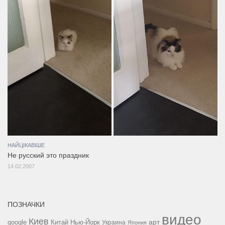
НАЙЦІКАВІШЕ
Не русский это праздник
14.02.2007
ПОЗНАЧКИ
видео
Киев
google
Китай
Нью-Йорк
арт
Украина
Япония