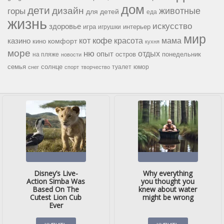
дом
дети
дизайн
горы
животные
для детей
еда
жизнь
искусство
здоровье
игра
игрушки
интерьер
мир
кофе
красота
мама
кот
казино
комфорт
кино
кухня
море
ню
опыт
отдых
остров
на пляже
понедельник
новости
семья
солнце
туалет
юмор
снег
спорт
творчество