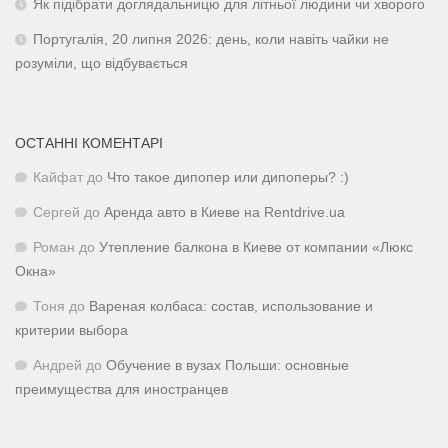
Як підібрати доглядальницю для літньої людини чи хворого
Португалія, 20 липня 2026: день, коли навіть чайки не
розуміли, що відбувається
ОСТАННІ КОМЕНТАРІ
Кайфат
до
Что такое дипопер или дипоперы? :)
Сергей
до
Аренда авто в Киеве на Rentdrive.ua
Роман
до
Утепление балкона в Киеве от компании «Люкс
Окна»
Тоня
до
Вареная колбаса: состав, использование и
критерии выбора
Андрей
до
Обучение в вузах Польши: основные
преимущества для иностранцев