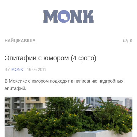
НАЙЦІКАВІШЕ
0
Эпитафии с юмором (4 фото)
BY
MONK
·
16.05.2011
В Мексике с юмором подходят к написанию надгробных
эпитафий.