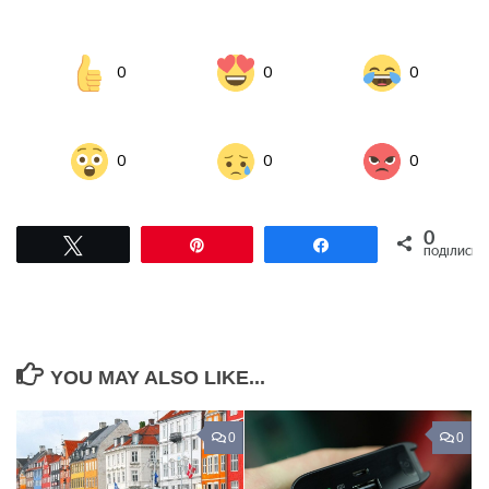
0
0
0
0
0
0
0
Tвітнути
Pin
Поділитися
ПОДІЛИСЬ
YOU MAY ALSO LIKE...
0
0