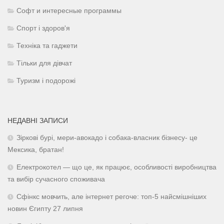
Софт и интересные программы
Спорт і здоров'я
Техніка та гаджети
Тільки для дівчат
Туризм і подорожі
НЕДАВНІ ЗАПИСИ
Зіркові бурі, мери-авокадо і собака-власник бізнесу- це
Мексика, братан!
Електрокотел — що це, як працює, особливості виробництва
та вибір сучасного споживача
Сфінкс мовчить, але інтернет регоче: топ-5 найсмішніших
новин Єгипту 27 липня