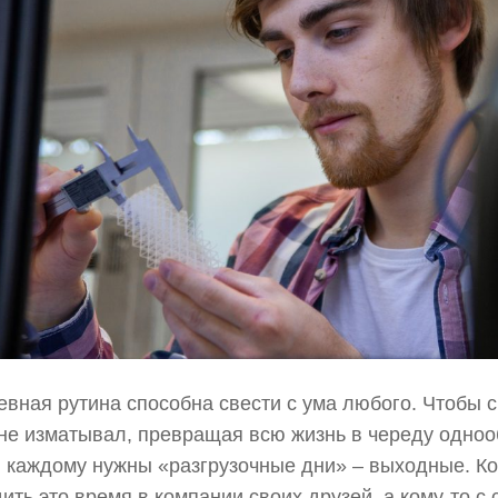
вная рутина способна свести с ума любого. Чтобы 
не изматывал, превращая всю жизнь в череду одноо
 каждому нужны «разгрузочные дни» – выходные. Ко
ить это время в компании своих друзей, а кому-то с с