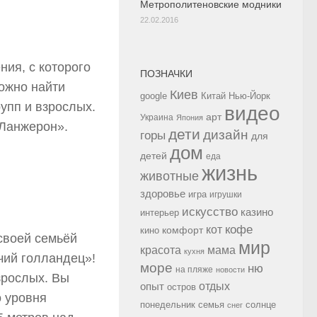
Метрополитеновские модники
22.02.2016
ия, с которого
ПОЗНАЧКИ
ожно найти
Киев
google
Китай
Нью-Йорк
упп и взрослых.
видео
арт
Украина
Япония
«Ланжерон».
дети
дизайн
горы
для
дом
детей
еда
жизнь
животные
здоровье
игра
игрушки
искусство
казино
интерьер
кофе
кот
комфорт
кино
своей семьёй
мир
красота
мама
кухня
чий голландец»!
море
ню
на пляже
новости
зрослых. Вы
опыт
отдых
остров
о уровня
семья
солнце
понедельник
снег