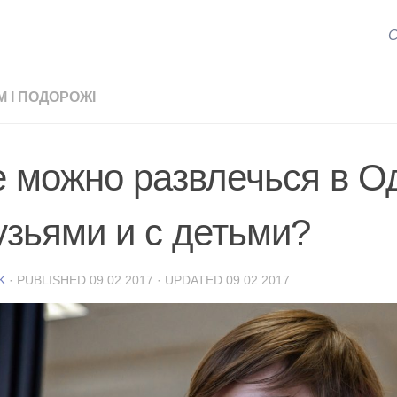
С
М І ПОДОРОЖІ
е можно развлечься в О
узьями и с детьми?
K
· PUBLISHED
09.02.2017
· UPDATED
09.02.2017