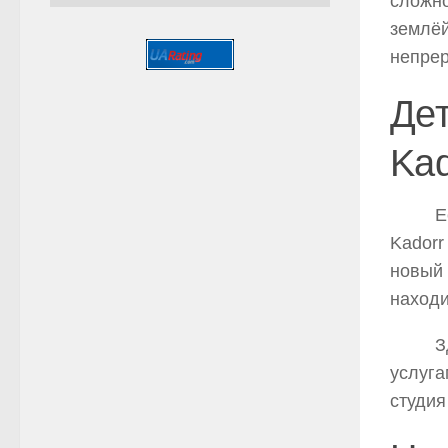
сложно
землёй
непре
Дет
Kad
Если 
Kadorr
новый 
находи
Здесь
услуга
студия