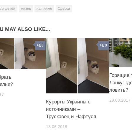
для детей
жизнь
на пляже
Одесса
U MAY ALSO LIKE...
0
0
Горящие 
брать
Ланку: гд
елье?
ловить?
17
29.08.2017
Курорты Украины с
источниками –
Трускавец и Нафтуся
13.06.2018