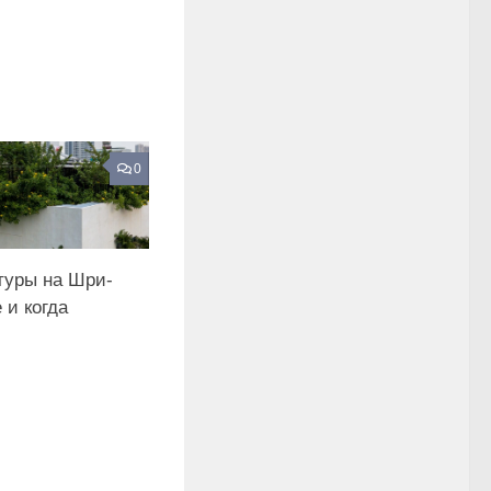
0
туры на Шри-
е и когда