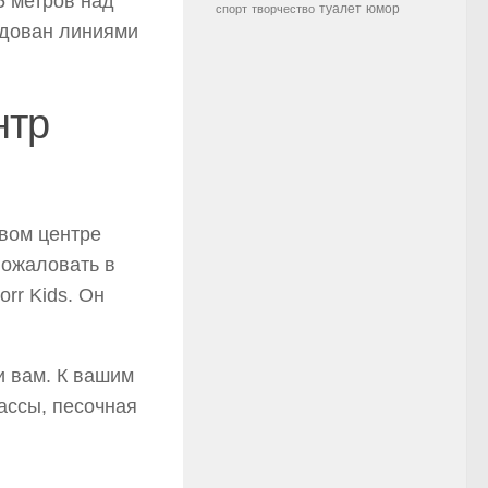
5 метров над
туалет
юмор
спорт
творчество
удован линиями
нтр
вом центре
пожаловать в
rr Kids. Он
 вам. К вашим
ассы, песочная