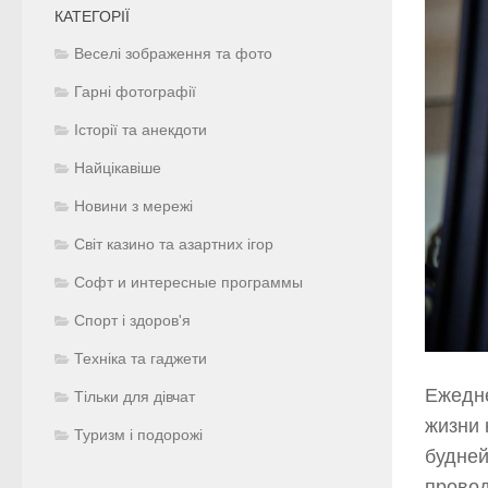
КАТЕГОРІЇ
Веселі зображення та фото
Гарні фотографії
Історії та анекдоти
Найцікавіше
Новини з мережі
Світ казино та азартних ігор
Софт и интересные программы
Спорт і здоров'я
Техніка та гаджети
Ежедне
Тільки для дівчат
жизни 
Туризм і подорожі
будней
провод