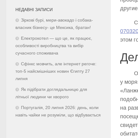
другие
НЕДАВНІ ЗАПИСИ
Зіркові бурі, мери-авокадо і собака-
Сегод
власник бізнесу- це Мексика, братан!
07032
Електрокотел — що це, як працює,
этом г
особливості виробництва та вибір
Дел
сучасного споживача
Сфінкс мовчить, але інтернет регоче:
топ-5 найсмішніших новин Єгипту 27
Одной
липня
у моря
Як підібрати доглядальницю для
«Ланже
літньої людини чи хворого
подобн
на раз
Португалія, 20 липня 2026: день, коли
навіть чайки не розуміли, що відбувається
посеще
свидет
обитат