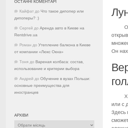
ОСТАННІ КОМЕНТАРІ
Лун
Кайфат
до
Что такое дипопер или
дипоперы? :)
Одесс
Сергей
до
Аренда авто в Киеве на
открыв
Rentdrive.ua
множес
Роман
до
Утепление балкона в Киеве
Он нах
от компании «Люкс Окна»
Тоня
до
Вареная колбаса: состав,
Ве
использование и критерии выбора
го
Андрей
до
Обучение в вузах Польши:
основные преимущества для
иностранцев
Хотит
или с 
Здесь 
АРХІВИ
сможет
Архіви