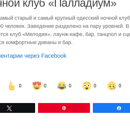
чной клуб «Палладиум»
 старый и самый крупный одесский ночной клуб,
00 человек. Заведение разделено на пару уровней. В
тся клуб «Мелодия», лаунж-кафе, бар, танцпол и сц
я комфортные диваны и бар.
ентарии через Facebook
0
0
0
0
0
Share on Facebook
Share on LinkedIn
Tвітнути
Pin
По
Share on Pinterest