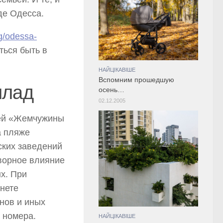
де Одесса.
ag/odessa-
ться быть в
НАЙЦІКАВІШЕ
Вспомним прошедшую
млад
осень…
02.12.2005
ей «Жемчужины
а пляже
ских заведений
ворное влияние
х. При
нете
нов и иных
 номера.
НАЙЦІКАВІШЕ