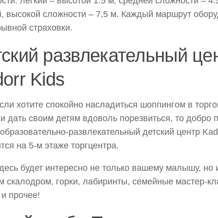
сти: лёгкий – высотой 1.5 м, средней сложности – 4.
, высокой сложности – 7,5 м. Каждый маршрут обор
рывной страховки.
ский развлекательный це
orr Kids
хотите спокойно насладиться шоппингом в торго
 и дать своим детям вдоволь порезвиться, то добро 
образовательно-развлекательный детский центр Kado
тся на 5-м этаже торгцентра.
 будет интересно не только вашему малышу, но и
м скалодром, горки, лабиринты, семейные мастер-кл
 и прочее!