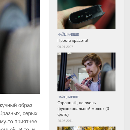
НАЙЦІКАВІШЕ
Просто красота!
09.01.2007
НАЙЦІКАВІШЕ
Странный, но очень
скучный образ
функциональный мешок (3
бразных, серых
фото)
му-то приятнее
26.05.2011
емьёй. И те, и