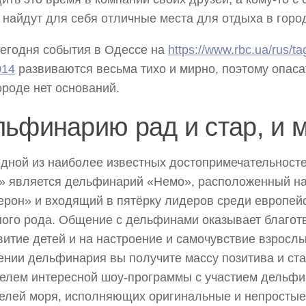
 найдут для себя отличные места для отдыха в горо
ня события в Одессе на
https://www.rbc.ua/rus/t
014
развиваются весьма тихо и мирно, поэтому опаса
ороде нет оснований.
ьфинарию рад и стар, и 
 из наиболее известных достопримечательност
» является дельфинарий «Немо», расположенный н
рон» и входящий в пятёрку лидеров среди европей
ого рода. Общение с дельфинами оказывает благот
витие детей и на настроение и самочувствие взрослы
нии дельфинария вы получите массу позитива и ста
елем интересной шоу-программы с участием дельфи
елей моря, исполняющих оригинальные и непростые