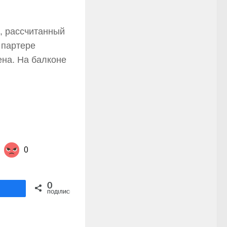
 рассчитанный
 партере
ена. На балконе
0
Share on Twitter
0
ділитися
ПОДІЛИСЬ