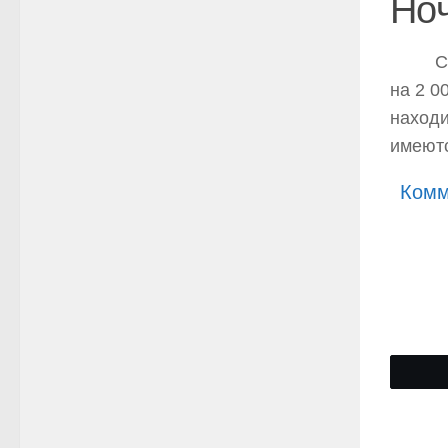
Но
Самый
на 2 0
находи
имеютс
Комм