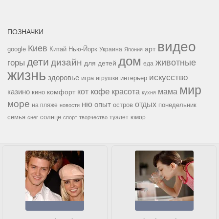
ПОЗНАЧКИ
видео
Киев
google
Китай
Нью-Йорк
арт
Украина
Япония
дом
дети
дизайн
горы
животные
для детей
еда
жизнь
искусство
здоровье
игра
игрушки
интерьер
мир
кофе
красота
мама
кот
казино
комфорт
кино
кухня
море
ню
опыт
отдых
остров
на пляже
понедельник
новости
семья
солнце
туалет
юмор
снег
спорт
творчество