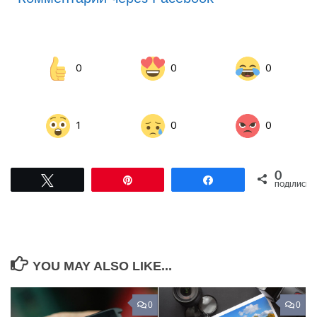
0
0
0
1
0
0
0
Tвітнути
Pin
Поділитися
ПОДІЛИСЬ
YOU MAY ALSO LIKE...
0
0