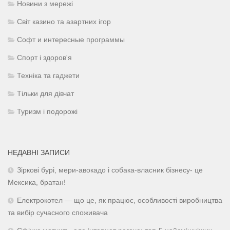
Новини з мережі
Світ казино та азартних ігор
Софт и интересные программы
Спорт і здоров'я
Техніка та гаджети
Тільки для дівчат
Туризм і подорожі
НЕДАВНІ ЗАПИСИ
Зіркові бурі, мери-авокадо і собака-власник бізнесу- це
Мексика, братан!
Електрокотел — що це, як працює, особливості виробництва
та вибір сучасного споживача