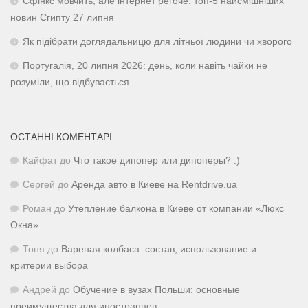
Сфінкс мовчить, але інтернет регоче: топ-5 найсмішніших
новин Єгипту 27 липня
Як підібрати доглядальницю для літньої людини чи хворого
Португалія, 20 липня 2026: день, коли навіть чайки не
розуміли, що відбувається
ОСТАННІ КОМЕНТАРІ
Кайфат
до
Что такое дипопер или дипоперы? :)
Сергей
до
Аренда авто в Киеве на Rentdrive.ua
Роман
до
Утепление балкона в Киеве от компании «Люкс
Окна»
Тоня
до
Вареная колбаса: состав, использование и
критерии выбора
Андрей
до
Обучение в вузах Польши: основные
преимущества для иностранцев