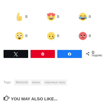
0
0
0
0
0
0
0
Tвітнути
Pin
Поділитися
ПОДІЛИСЬ
Tags:
Macbook
жизнь
наручные часы
YOU MAY ALSO LIKE...