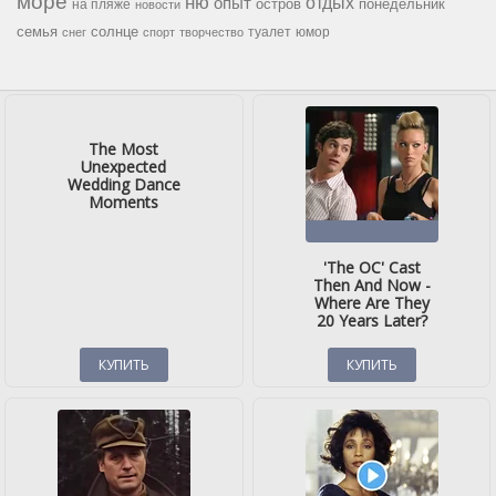
море
ню
опыт
отдых
остров
на пляже
понедельник
новости
семья
солнце
туалет
юмор
снег
спорт
творчество