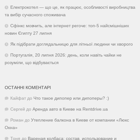
Електрокотел — що це, як працює, особливості виробництва
та вибір сучасного споживача
Сфінкс мовчить, але інтернет регоче: топ-5 найсмішніших
новин Єгипту 27 липня
Як підібрати доглядальницю для літньої людини чи хворого
Португалія, 20 липня 2026: день, коли навіть чайки не
розуміли, що відбувається
ОСТАННІ КОМЕНТАРІ
Кайфат
до
Что такое дипопер или дипоперы? :)
Сергей
до
Аренда авто в Киеве на Rentdrive.ua
Роман
до
Утепление балкона в Киеве от компании «Люкс
Окна»
Тоня
до
Вареная колбаса: состав, использование и