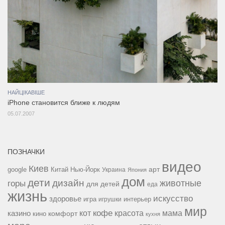
НАЙЦІКАВІШЕ
iPhone становится ближе к людям
05.07.2007
ПОЗНАЧКИ
видео
Киев
google
Китай
Нью-Йорк
арт
Украина
Япония
дом
дети
дизайн
горы
животные
для детей
еда
жизнь
искусство
здоровье
игра
игрушки
интерьер
мир
кофе
красота
мама
кот
казино
комфорт
кино
кухня