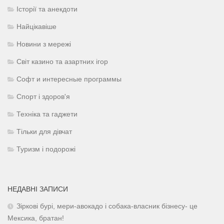
Історії та анекдоти
Найцікавіше
Новини з мережі
Світ казино та азартних ігор
Софт и интересные программы
Спорт і здоров'я
Техніка та гаджети
Тільки для дівчат
Туризм і подорожі
НЕДАВНІ ЗАПИСИ
Зіркові бурі, мери-авокадо і собака-власник бізнесу- це
Мексика, братан!