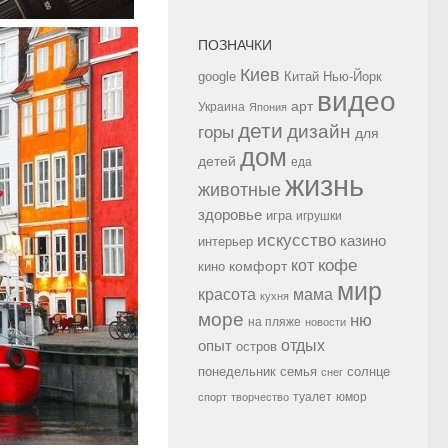
ПОЗНАЧКИ
Киев
google
Китай
Нью-Йорк
видео
арт
Украина
Япония
дети
дизайн
горы
для
дом
детей
еда
жизнь
животные
здоровье
игра
игрушки
искусство
казино
интерьер
кофе
кот
комфорт
кино
мир
красота
мама
кухня
море
ню
на пляже
новости
опыт
отдых
остров
семья
солнце
понедельник
снег
туалет
юмор
спорт
творчество