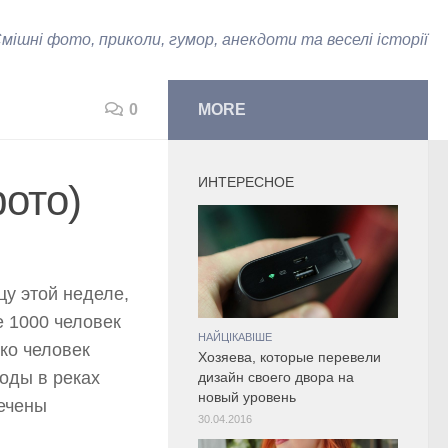
мішні фото, приколи, гумор, анекдоти та веселі історії
0
MORE
ИНТЕРЕСНОЕ
фото)
цу этой неделе,
е 1000 человек
НАЙЦІКАВІШЕ
ко человек
Хозяева, которые перевели
оды в реках
дизайн своего двора на
новый уровень
мечены
30.04.2016