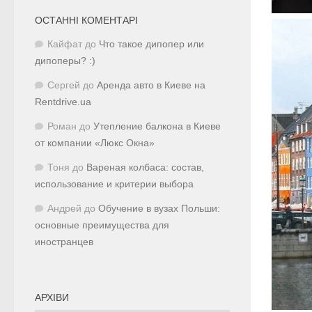
ОСТАННІ КОМЕНТАРІ
Кайфат
до
Что такое дипопер или
дипоперы? :)
Сергей
до
Аренда авто в Киеве на
Rentdrive.ua
Роман
до
Утепление балкона в Киеве
от компании «Люкс Окна»
Тоня
до
Вареная колбаса: состав,
использование и критерии выбора
Андрей
до
Обучение в вузах Польши:
основные преимущества для
иностранцев
АРХІВИ