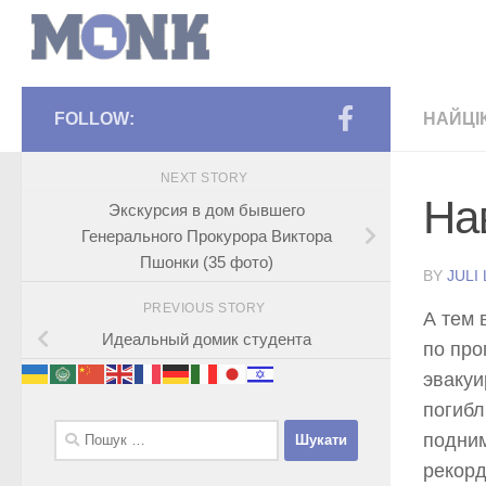
FOLLOW:
НАЙЦІ
NEXT STORY
На
Экскурсия в дом бывшего
Генерального Прокурора Виктора
Пшонки (35 фото)
BY
JULI
PREVIOUS STORY
А тем 
Идеальный домик студента
по про
эвакуи
погибл
Пошук:
подним
рекорд