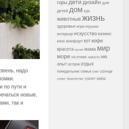
дети
дизайн
горы
для
дом
детей
еда
жизнь
животные
здоровье
игра
игрушки
искусство
казино
интерьер
кофе
кот
комфорт
кино
мир
красота
мама
кухня
море
ню
на пляже
новости
опыт
отдых
остров
овень, надо
семья
солнце
понедельник
снег
ломки.
туалет
юмор
спорт
творчество
и по пути и
речаться новые,
ми, так и