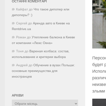
ОСТАННІ КОМЕНТАРІ
Кайфат
до
Что такое дипопер или
дипоперы? :)
Сергей
до
Аренда авто в Киеве на
Rentdrive.ua
Роман
до
Утепление балкона в Киеве
от компании «Люкс Окна»
Тоня
до
Вареная колбаса: состав,
использование и критерии выбора
Персон
будет 
Андрей
до
Обучение в вузах Польши:
Исполь
основные преимущества для
иностранцев
различ
неизве
злыми 
АРХІВИ
Архіви