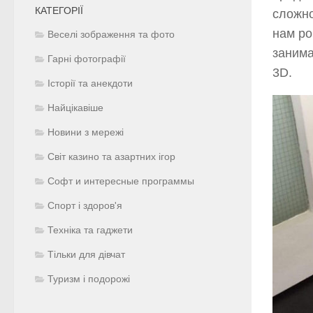
КАТЕГОРІЇ
сложно
нам ро
Веселі зображення та фото
занима
Гарні фотографії
3D.
Історії та анекдоти
Найцікавіше
Новини з мережі
Світ казино та азартних ігор
Софт и интересные программы
Спорт і здоров'я
Техніка та гаджети
Тільки для дівчат
Туризм і подорожі