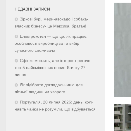
НЕДАВНІ ЗАПИСИ
Зіркові бурі, мери-авокадо і собака-
власник бізнесу- це Мексика, братан!
Електрокотел — що це, як працює,
особливості виробництва та вибір
сучасного споживача
Сфінкс мовчить, але інтернет регоче:
топ-5 найсмішніших новин Єгипту 27
липня
Як підібрати доглядальницю для
літньої людини чи хворого
Португалія, 20 липня 2026: день, коли
навіть чайки не розуміли, що відбувається