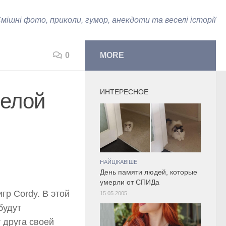
мішні фото, приколи, гумор, анекдоти та веселі історії
0
MORE
ИНТЕРЕСНОЕ
селой
НАЙЦІКАВІШЕ
День памяти людей, которые
умерли от СПИДа
гр Cordy. В этой
15.05.2005
будут
 друга своей