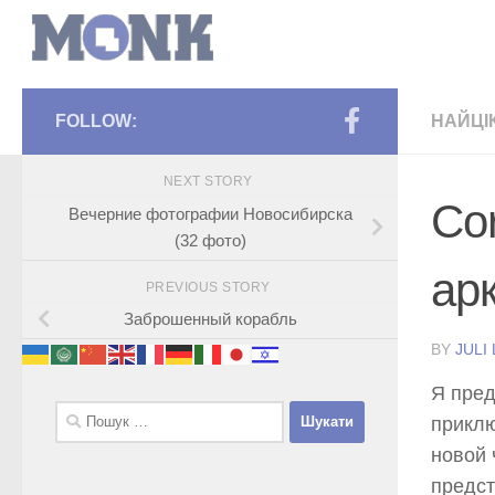
FOLLOW:
НАЙЦІ
NEXT STORY
Co
Вечерние фотографии Новосибирска
(32 фото)
ар
PREVIOUS STORY
Заброшенный корабль
BY
JULI
Я пре
Пошук:
приклю
новой 
предст