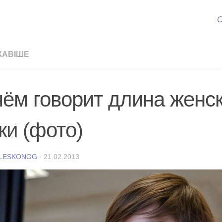
С
КАВІШЕ
чём говорит длина женс
ки (фото)
 LESKONOG
·
21.02.2013