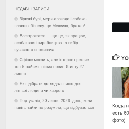
НЕДАВНІ ЗАПИСИ
Зіркові бурі, мери-авокадо і собака-
власник бізнесу- це Мексика, братан!
Електрокотел — що це, як працює,
особливості виробництва та вибір
сучасного споживача
YO
Сфінкс мовчить, але інтернет регоче:
топ-5 найсмішніших новин Єгипту 27
липня
Як підібрати доглядальницю для
літньої людини чи хворого
Португалія, 20 липня 2026: день, коли
Когда н
навіть чайки не розуміли, що відбувається
есть 60
фото)