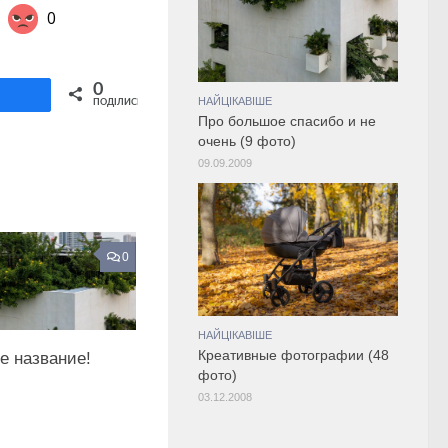
0
Share on Twitter
0
ділитися
НАЙЦІКАВІШЕ
ПОДІЛИСЬ
Про большое спасибо и не
очень (9 фото)
09.09.2009
0
НАЙЦІКАВІШЕ
Креативные фотографии (48
е название!
фото)
03.12.2008