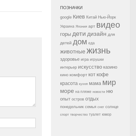
ПОЗНАЧКИ
Киев
google
Китай
Нью-Йорк
видео
арт
Украина
Япония
дети
дизайн
горы
для
дом
детей
еда
жизнь
животные
здоровье
игра
игрушки
искусство
казино
интерьер
кофе
кот
комфорт
кино
мир
красота
мама
кухня
море
ню
на пляже
новости
опыт
отдых
остров
семья
солнце
понедельник
снег
туалет
юмор
спорт
творчество