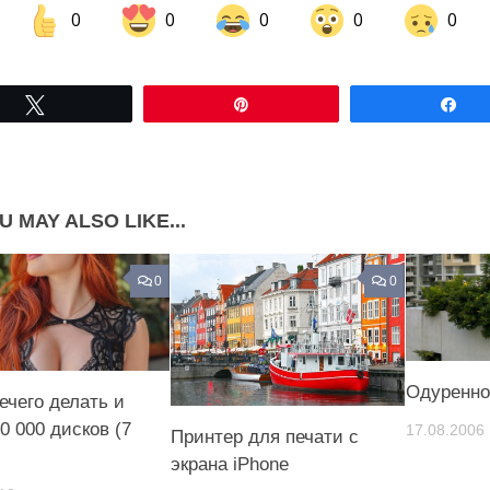
0
0
0
0
0
Share on Facebook
Share on LinkedIn
Tвітнути
Pin
По
Share on Pinterest
U MAY ALSO LIKE...
0
0
Одуренно
ечего делать и
0 000 дисков (7
17.08.2006
Принтер для печати с
экрана iPhone