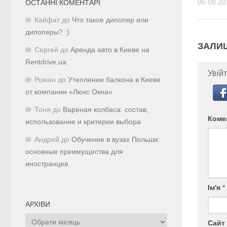
06.08.20
ОСТАННІ КОМЕНТАРІ
Кайфат
до
Что такое дипопер или
дипоперы? :)
ЗАЛИ
Сергей
до
Аренда авто в Киеве на
Rentdrive.ua
Увійт
Роман
до
Утепление балкона в Киеве
от компании «Люкс Окна»
Тоня
до
Вареная колбаса: состав,
Коме
использование и критерии выбора
Андрей
до
Обучение в вузах Польши:
основные преимущества для
иностранцев
Ім'я
*
АРХІВИ
Архіви
Сайт