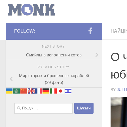
FOLLOW:
НАЙЦІ
NEXT STORY
О 
Смайлы в исполнении котов
PREVIOUS STORY
юб
Мир старых и брошенных кораблей
(29 фото)
BY
JULI
Пошук: