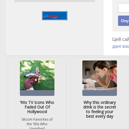
Цей сай
дані ва