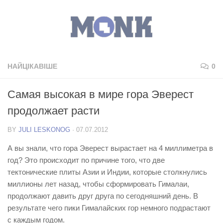
НАЙЦІКАВІШЕ
0
Самая высокая в мире гора Эверест
продолжает расти
BY
JULI LESKONOG
·
07.07.2012
А вы знали, что гора Эверест вырастает на 4 миллиметра в
год? Это происходит по причине того, что две
тектонические плиты Азии и Индии, которые столкнулись
миллионы лет назад, чтобы сформировать Гималаи,
продолжают давить друг друга по сегодняшний день. В
результате чего пики Гималайских гор немного подрастают
с каждым годом.