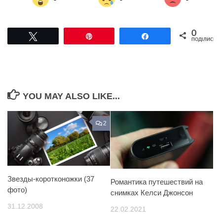
0
Tвітнути
Pin
Поділитися
ПОДІЛИСЬ
YOU MAY ALSO LIKE...
2
Звезды-коротконожки (37
Романтика путешествий на
фото)
снимках Келси Джонсон
31.12.2008
22.02.2021