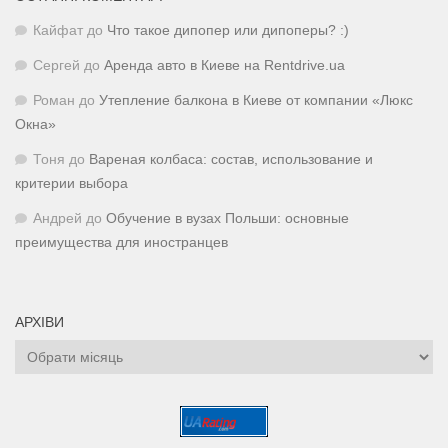
Кайфат
до
Что такое дипопер или дипоперы? :)
Сергей
до
Аренда авто в Киеве на Rentdrive.ua
Роман
до
Утепление балкона в Киеве от компании «Люкс
Окна»
Тоня
до
Вареная колбаса: состав, использование и
критерии выбора
Андрей
до
Обучение в вузах Польши: основные
преимущества для иностранцев
АРХІВИ
Архіви