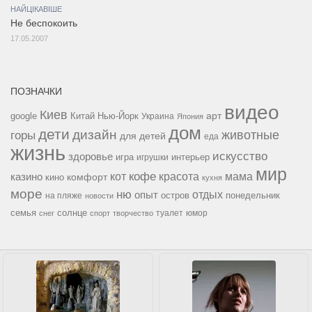
НАЙЦІКАВІШЕ
Не беспокоить
17.05.2007
ПОЗНАЧКИ
видео
Киев
google
Китай
Нью-Йорк
арт
Украина
Япония
дом
дети
дизайн
горы
животные
для детей
еда
жизнь
искусство
здоровье
игра
игрушки
интерьер
мир
кофе
красота
мама
кот
казино
комфорт
кино
кухня
море
ню
опыт
отдых
остров
на пляже
понедельник
новости
семья
солнце
туалет
юмор
снег
спорт
творчество