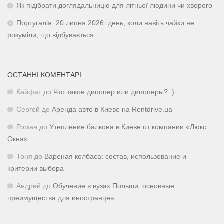
Як підібрати доглядальницю для літньої людини чи хворого
Португалія, 20 липня 2026: день, коли навіть чайки не
розуміли, що відбувається
ОСТАННІ КОМЕНТАРІ
Кайфат
до
Что такое дипопер или дипоперы? :)
Сергей
до
Аренда авто в Киеве на Rentdrive.ua
Роман
до
Утепление балкона в Киеве от компании «Люкс
Окна»
Тоня
до
Вареная колбаса: состав, использование и
критерии выбора
Андрей
до
Обучение в вузах Польши: основные
преимущества для иностранцев