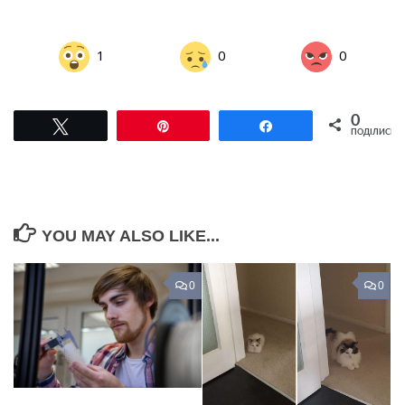
1
0
0
0
Tвітнути
Pin
Поділитися
ПОДІЛИСЬ
YOU MAY ALSO LIKE...
0
0