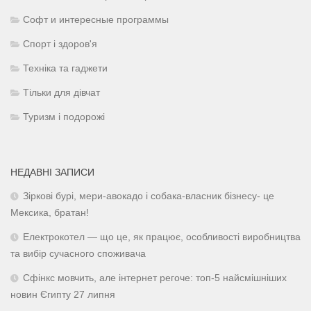
Софт и интересные программы
Спорт і здоров'я
Техніка та гаджети
Тільки для дівчат
Туризм і подорожі
НЕДАВНІ ЗАПИСИ
Зіркові бурі, мери-авокадо і собака-власник бізнесу- це
Мексика, братан!
Електрокотел — що це, як працює, особливості виробництва
та вибір сучасного споживача
Сфінкс мовчить, але інтернет регоче: топ-5 найсмішніших
новин Єгипту 27 липня