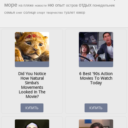
море
ню
опыт
отдых
остров
на пляже
понедельник
новости
семья
солнце
туалет
юмор
снег
спорт
творчество