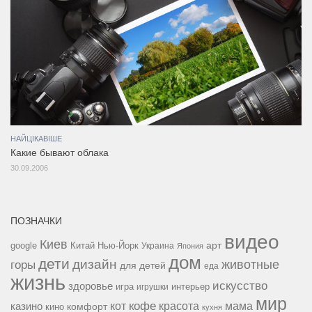
НАЙЦІКАВІШЕ
Какие бывают облака
30.09.2006
ПОЗНАЧКИ
видео
Киев
google
Китай
Нью-Йорк
арт
Украина
Япония
дом
дети
дизайн
горы
животные
для детей
еда
жизнь
искусство
здоровье
игра
игрушки
интерьер
мир
кофе
красота
мама
кот
казино
комфорт
кино
кухня