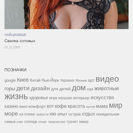
НАЙЦІКАВІШЕ
Свалка сотовых
01.11.2005
ПОЗНАЧКИ
видео
Киев
google
Китай
Нью-Йорк
арт
Украина
Япония
дом
дети
дизайн
горы
животные
для детей
еда
жизнь
искусство
здоровье
игра
игрушки
интерьер
мир
кофе
красота
мама
кот
казино
комфорт
кино
кухня
море
ню
опыт
отдых
остров
на пляже
понедельник
новости
семья
солнце
туалет
юмор
снег
спорт
творчество