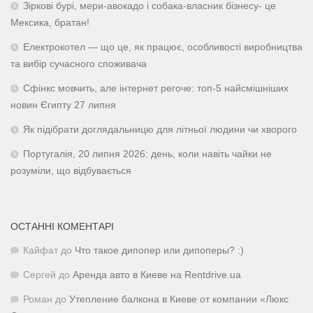
Зіркові бурі, мери-авокадо і собака-власник бізнесу- це
Мексика, братан!
Електрокотел — що це, як працює, особливості виробництва
та вибір сучасного споживача
Сфінкс мовчить, але інтернет регоче: топ-5 найсмішніших
новин Єгипту 27 липня
Як підібрати доглядальницю для літньої людини чи хворого
Португалія, 20 липня 2026: день, коли навіть чайки не
розуміли, що відбувається
ОСТАННІ КОМЕНТАРІ
Кайфат
до
Что такое дипопер или дипоперы? :)
Сергей
до
Аренда авто в Киеве на Rentdrive.ua
Роман
до
Утепление балкона в Киеве от компании «Люкс