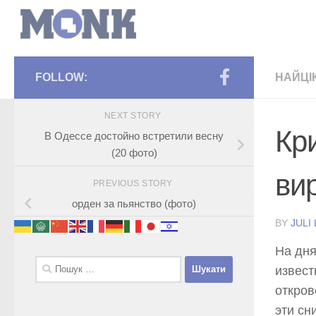
FOLLOW:
НАЙЦІ
NEXT STORY
Кр
В Одессе достойно встретили весну
(20 фото)
ви
PREVIOUS STORY
орден за пьянство (фото)
BY
JULI
На дня
Пошук:
извест
откров
эти сн