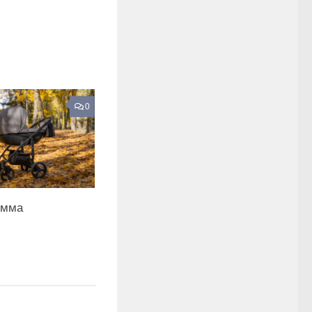
0
умма