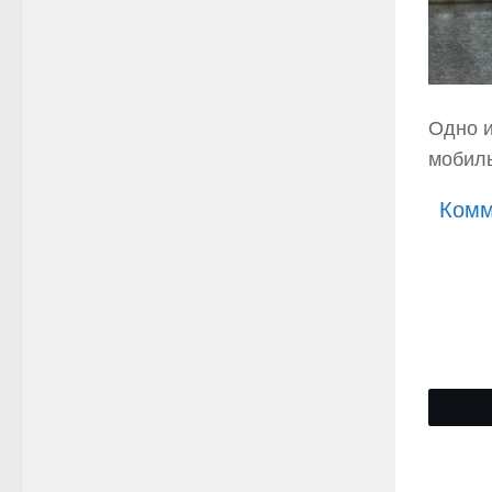
Одно и
мобиль
Комм