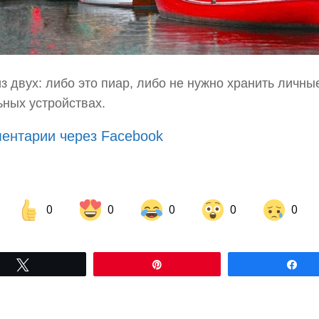
з двух: либо это пиар, либо не нужно хранить личны
ных устройствах.
ентарии через Facebook
0
0
0
0
0
Share on Facebook
Share on LinkedIn
Tвітнути
Pin
По
Share on Pinterest