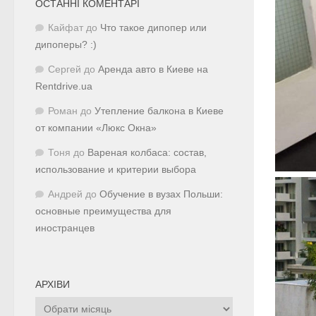
ОСТАННІ КОМЕНТАРІ
Кайфат
до
Что такое дипопер или
дипоперы? :)
Сергей
до
Аренда авто в Киеве на
Rentdrive.ua
Роман
до
Утепление балкона в Киеве
от компании «Люкс Окна»
Тоня
до
Вареная колбаса: состав,
использование и критерии выбора
Андрей
до
Обучение в вузах Польши:
основные преимущества для
иностранцев
АРХІВИ
Архіви