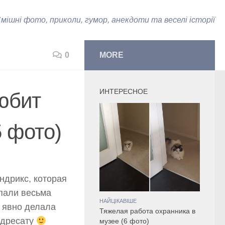
мішні фото, приколи, гумор, анекдоти та веселі історії
0
MORE
ИНТЕРЕСНОЕ
юбит
5 фото)
ндрикс, которая
опали весьма
НАЙЦІКАВІШЕ
 явно делала
Тяжелая работа охранника в
адресату
музее (6 фото)