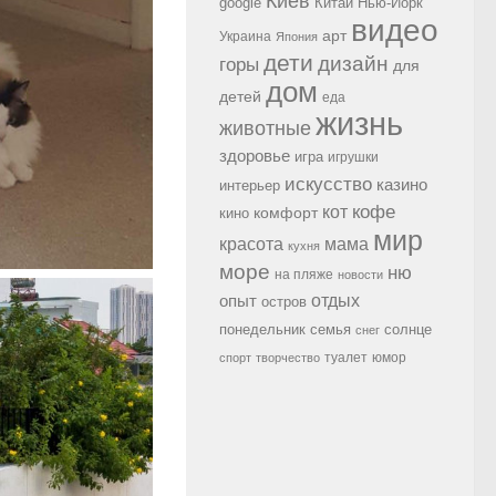
Киев
google
Китай
Нью-Йорк
видео
арт
Украина
Япония
дети
дизайн
горы
для
дом
детей
еда
жизнь
животные
здоровье
игра
игрушки
искусство
казино
интерьер
кофе
кот
комфорт
кино
мир
красота
мама
кухня
море
ню
на пляже
новости
опыт
отдых
остров
семья
солнце
понедельник
снег
туалет
юмор
спорт
творчество