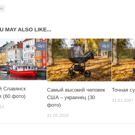
ню
U MAY ALSO LIKE...
0
0
 Славянск
Самый высокий человек
Точная с
и (60 фото)
США – украинец (30
31.01.2007
фото)
14
31.05.2010