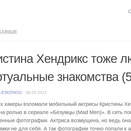
С
КАВІШЕ
истина Хендрикс тоже л
ртуальные знакомства (
 LESKONOG
·
06.03.2012
х хакеры взломали мобильный актрисы Кристины Хе
на ролью в сериале «Безумцы (Mad Men)». В сеть п
енные фотографии. Актриса возмущена, но ведь она
имки не для себя. А так фотографии точно попали к 