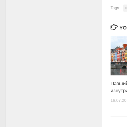
Tags:
YO
Павший
изнутр
16.07.20