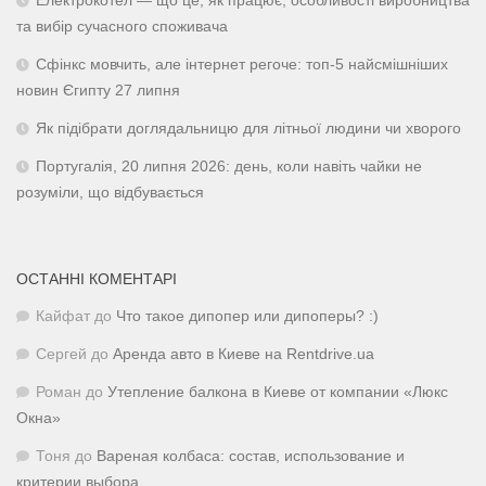
Електрокотел — що це, як працює, особливості виробництва
та вибір сучасного споживача
Сфінкс мовчить, але інтернет регоче: топ-5 найсмішніших
новин Єгипту 27 липня
Як підібрати доглядальницю для літньої людини чи хворого
Португалія, 20 липня 2026: день, коли навіть чайки не
розуміли, що відбувається
ОСТАННІ КОМЕНТАРІ
Кайфат
до
Что такое дипопер или дипоперы? :)
Сергей
до
Аренда авто в Киеве на Rentdrive.ua
Роман
до
Утепление балкона в Киеве от компании «Люкс
Окна»
Тоня
до
Вареная колбаса: состав, использование и
критерии выбора