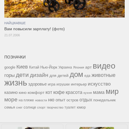
НАЙЦІКАВІШЕ
Вам повысили зарплату! (фото)
21.07.2006
ПОЗНАЧКИ
видео
Киев
google
Китай
Нью-Йорк
арт
Украина
Япония
дом
дети
дизайн
горы
животные
для детей
еда
жизнь
искусство
здоровье
игра
игрушки
интерьер
мир
кофе
красота
мама
кот
казино
комфорт
кино
кухня
море
ню
опыт
отдых
остров
на пляже
понедельник
новости
семья
солнце
туалет
юмор
снег
спорт
творчество