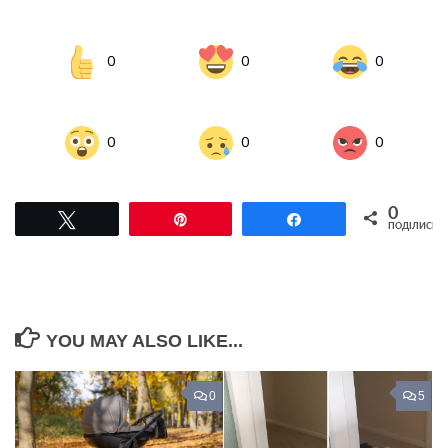
0
0
0
0
0
0
0
Tвітнути
Pin
Поділитися
ПОДІЛИСЬ
YOU MAY ALSO LIKE...
0
5