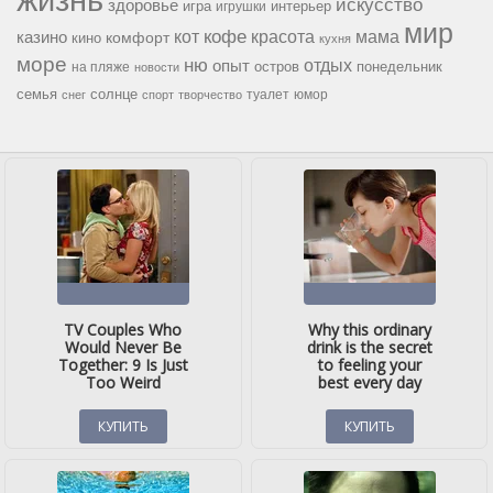
искусство
здоровье
игра
игрушки
интерьер
мир
кофе
красота
мама
кот
казино
комфорт
кино
кухня
море
ню
опыт
отдых
остров
на пляже
понедельник
новости
семья
солнце
туалет
юмор
снег
спорт
творчество