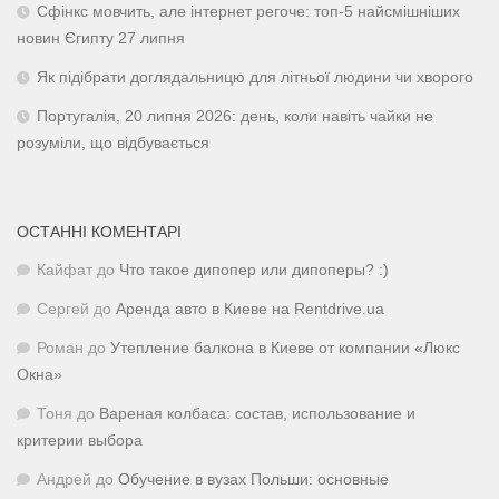
Сфінкс мовчить, але інтернет регоче: топ-5 найсмішніших
новин Єгипту 27 липня
Як підібрати доглядальницю для літньої людини чи хворого
Португалія, 20 липня 2026: день, коли навіть чайки не
розуміли, що відбувається
ОСТАННІ КОМЕНТАРІ
Кайфат
до
Что такое дипопер или дипоперы? :)
Сергей
до
Аренда авто в Киеве на Rentdrive.ua
Роман
до
Утепление балкона в Киеве от компании «Люкс
Окна»
Тоня
до
Вареная колбаса: состав, использование и
критерии выбора
Андрей
до
Обучение в вузах Польши: основные