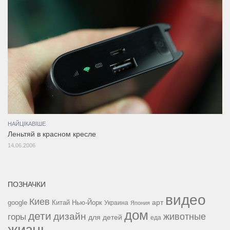
НАЙЦІКАВІШЕ
Леньтяй в красном кресле
14.06.2006
ПОЗНАЧКИ
видео
Киев
google
Китай
Нью-Йорк
арт
Украина
Япония
дом
дети
дизайн
горы
животные
для детей
еда
жизнь