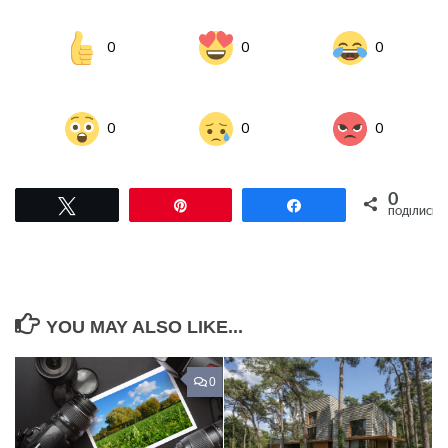
0
0
0
0
0
0
0
Tвітнути
Pin
Поділитися
ПОДІЛИСЬ
YOU MAY ALSO LIKE...
0