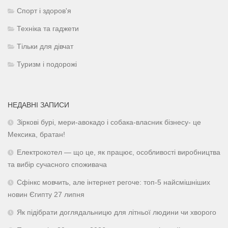
Спорт і здоров'я
Техніка та гаджети
Тільки для дівчат
Туризм і подорожі
НЕДАВНІ ЗАПИСИ
Зіркові бурі, мери-авокадо і собака-власник бізнесу- це
Мексика, братан!
Електрокотел — що це, як працює, особливості виробництва
та вибір сучасного споживача
Сфінкс мовчить, але інтернет регоче: топ-5 найсмішніших
новин Єгипту 27 липня
Як підібрати доглядальницю для літньої людини чи хворого