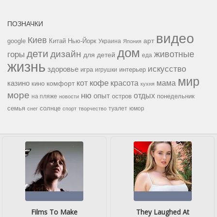
ПОЗНАЧКИ
видео
Киев
google
Китай
Нью-Йорк
арт
Украина
Япония
дом
дети
дизайн
горы
животные
для детей
еда
жизнь
искусство
здоровье
игра
игрушки
интерьер
мир
кофе
красота
мама
кот
казино
комфорт
кино
кухня
море
ню
опыт
отдых
остров
на пляже
понедельник
новости
семья
солнце
туалет
юмор
снег
спорт
творчество