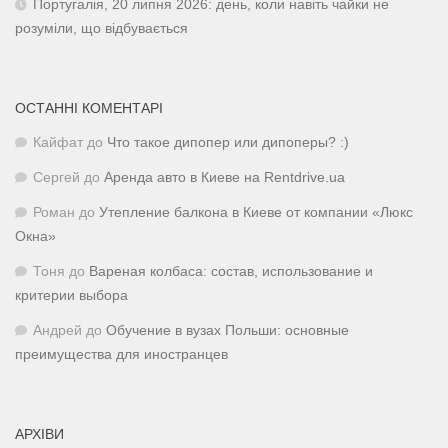
Португалія, 20 липня 2026: день, коли навіть чайки не
розуміли, що відбувається
ОСТАННІ КОМЕНТАРІ
Кайфат
до
Что такое дипопер или дипоперы? :)
Сергей
до
Аренда авто в Киеве на Rentdrive.ua
Роман
до
Утепление балкона в Киеве от компании «Люкс
Окна»
Тоня
до
Вареная колбаса: состав, использование и
критерии выбора
Андрей
до
Обучение в вузах Польши: основные
преимущества для иностранцев
АРХІВИ