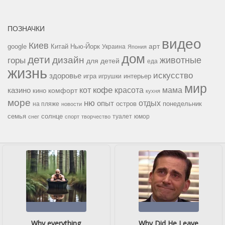
ПОЗНАЧКИ
видео
Киев
google
Китай
Нью-Йорк
арт
Украина
Япония
дом
дети
дизайн
горы
животные
для детей
еда
жизнь
искусство
здоровье
игра
игрушки
интерьер
мир
кофе
красота
мама
кот
казино
комфорт
кино
кухня
море
ню
опыт
отдых
остров
на пляже
понедельник
новости
семья
солнце
туалет
юмор
снег
спорт
творчество