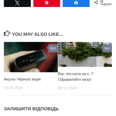
0
Tвітнути
Pin
Поділитися
ПОДІЛИСЬ
YOU MAY ALSO LIKE...
0
0
Вас послали на х..?
Акулы Чёрного моря
Оформляйте визу!
10.03.2018
09.12.2006
ЗАЛИШИТИ ВІДПОВІДЬ