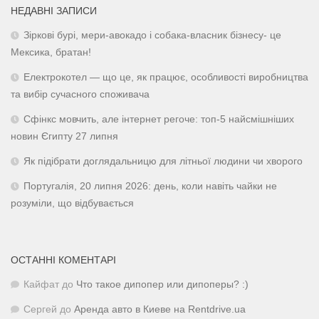
НЕДАВНІ ЗАПИСИ
Зіркові бурі, мери-авокадо і собака-власник бізнесу- це
Мексика, братан!
Електрокотел — що це, як працює, особливості виробництва
та вибір сучасного споживача
Сфінкс мовчить, але інтернет регоче: топ-5 найсмішніших
новин Єгипту 27 липня
Як підібрати доглядальницю для літньої людини чи хворого
Португалія, 20 липня 2026: день, коли навіть чайки не
розуміли, що відбувається
ОСТАННІ КОМЕНТАРІ
Кайфат
до
Что такое дипопер или дипоперы? :)
Сергей
до
Аренда авто в Киеве на Rentdrive.ua