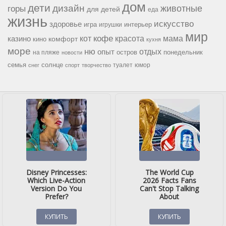
дом
дети
дизайн
горы
животные
для детей
еда
жизнь
искусство
здоровье
игра
игрушки
интерьер
мир
кофе
красота
мама
кот
казино
комфорт
кино
кухня
море
ню
опыт
отдых
остров
на пляже
понедельник
новости
семья
солнце
туалет
юмор
снег
спорт
творчество