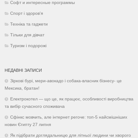
Софт и интересные программы
Спорт і здоров'я
Техніка та гаджети
Тільки для дівчат
Туризм і подорожі
НЕДАВНІ ЗАПИСИ
Зіркові бурі, мери-авокадо і собака-власник бізнесу- це
Мексика, братан!
Електрокотел — що це, як працює, особливості виробництва
та вибір сучасного споживача
Сфінкс мовчить, але інтернет регоче: топ-5 найсмішніших
новин Єгипту 27 липня
Як підібрати доглядальницю для літньої людини чи хворого