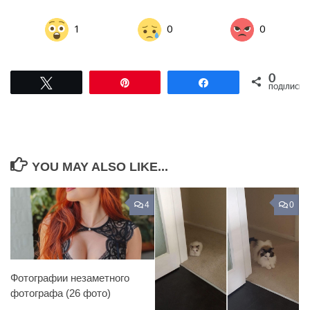
1
0
0
0
Tвітнути
Pin
Поділитися
ПОДІЛИСЬ
YOU MAY ALSO LIKE...
4
0
Фотографии незаметного
фотографа (26 фото)