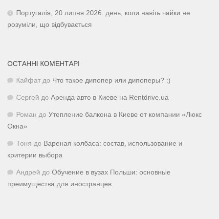
Португалія, 20 липня 2026: день, коли навіть чайки не
розуміли, що відбувається
ОСТАННІ КОМЕНТАРІ
Кайфат
до
Что такое дипопер или дипоперы? :)
Сергей
до
Аренда авто в Киеве на Rentdrive.ua
Роман
до
Утепление балкона в Киеве от компании «Люкс
Окна»
Тоня
до
Вареная колбаса: состав, использование и
критерии выбора
Андрей
до
Обучение в вузах Польши: основные
преимущества для иностранцев