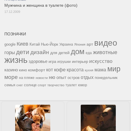
Мужчина и женщина в туалете (фото)
17.12.2009
ПОЗНАЧКИ
видео
Киев
google
Китай
Нью-Йорк
арт
Украина
Япония
дом
дети
дизайн
горы
животные
для детей
еда
жизнь
искусство
здоровье
игра
игрушки
интерьер
мир
кофе
красота
мама
кот
казино
комфорт
кино
кухня
море
ню
опыт
отдых
остров
на пляже
понедельник
новости
семья
солнце
туалет
юмор
снег
спорт
творчество