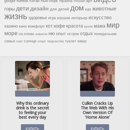
Киев
google
Китай
Нью-Йорк
арт
Украина
Япония
дом
дети
дизайн
горы
животные
для детей
еда
жизнь
искусство
здоровье
игра
игрушки
интерьер
мир
кофе
красота
мама
кот
казино
комфорт
кино
кухня
море
ню
опыт
отдых
остров
на пляже
понедельник
новости
семья
солнце
туалет
юмор
снег
спорт
творчество