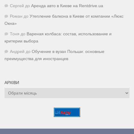
Сергей
до
Аренда авто в Киеве на Rentdrive.ua
Роман
до
Утепление балкона в Киеве от компании «Люкс
Окна»
Тоня
до
Вареная колбаса: состав, использование и
критерии выбора
Андрей
до
Обучение в вузах Польши: основные
преимущества для иностранцев
АРХІВИ
Архіви