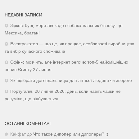
НЕДАВНІ ЗАПИСИ
Зіркові бурі, мери-авокадо і собака-власник бізнесу- це
Мексика, братан!
Електрокотел — що це, як працює, особливості виробництва
та вибір сучасного споживача
Сфінкс мовчить, але інтернет регоче: топ-5 найсмішніших
новин Єгипту 27 липня
Як підібрати доглядальницю для літньої людини чи хворого
Португалія, 20 липня 2026: день, коли навіть чайки не
розуміли, що відбувається
ОСТАННІ КОМЕНТАРІ
Кайфат
до
Что такое дипопер или дипоперы? :)