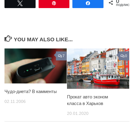
0
Tвітнути
Pin
Поділитися
ПОДІЛИСЬ
YOU MAY ALSO LIKE...
7
0
Чудо-диета? В камменты
Прокат авто эконом
02.11.2006
класса в Харьков
20.01.2020