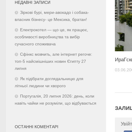
НЕДАВНІ ЗАПИСИ
Зіркові бурі, мери-авокадо і собака-
власник бізнесу- це Мексика, братан!
Електрокотел — що це, як працює,
особливості виробництва та вибір
сучасного споживача
Сфінкс мовчить, але інтернет регоче:
ИраГск
топ-5 найсмішніших новин Єгипту 27
липня
03.06.20
Як підібрати доглядальницю для
літньої людини чи хворого
Португалія, 20 липня 2026: день, коли
навіть чайки не розуміли, що відбувається
ЗАЛИ
Увійт
ОСТАННІ КОМЕНТАРІ