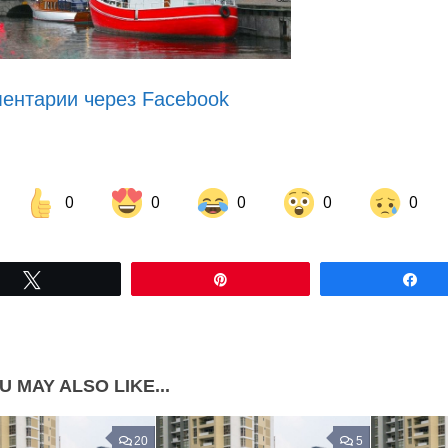
ентарии через Facebook
0
0
0
0
0
Share on Facebook
Share on LinkedIn
Tвітнути
Pin
По
Share on Pinterest
U MAY ALSO LIKE...
20
5