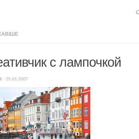
С
КАВІШЕ
еативчик с лампочкой
K
·
25.01.2007