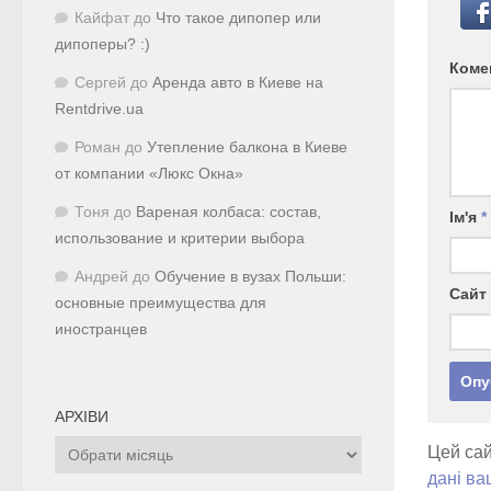
Кайфат
до
Что такое дипопер или
дипоперы? :)
Коме
Сергей
до
Аренда авто в Киеве на
Rentdrive.ua
Роман
до
Утепление балкона в Киеве
от компании «Люкс Окна»
Тоня
до
Вареная колбаса: состав,
Ім'я
*
использование и критерии выбора
Андрей
до
Обучение в вузах Польши:
Сайт
основные преимущества для
иностранцев
АРХІВИ
Архіви
Цей сай
дані ва