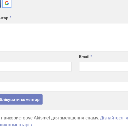
нтар
*
Email
*
т використовує Akismet для зменшення спаму.
Дізнайтеся, 
ших коментарів.