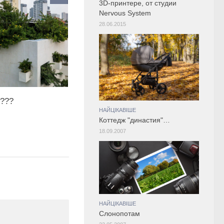
3D-принтере, от студии
Nervous System
28.06.2015
ь???
НАЙЦІКАВІШЕ
Коттедж "династия"…
18.09.2007
НАЙЦІКАВІШЕ
Слонопотам