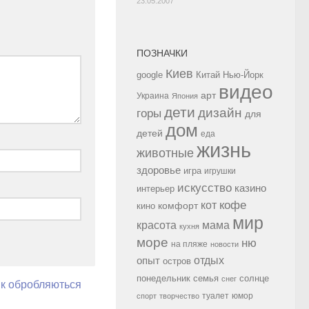
23.05.2007
ПОЗНАЧКИ
Киев
google
Китай
Нью-Йорк
видео
арт
Украина
Япония
дети
дизайн
горы
для
дом
детей
еда
жизнь
животные
здоровье
игра
игрушки
искусство
казино
интерьер
кофе
кот
комфорт
кино
мир
красота
мама
кухня
море
ню
на пляже
новости
опыт
отдых
остров
семья
солнце
понедельник
снег
як обробляються
туалет
юмор
спорт
творчество