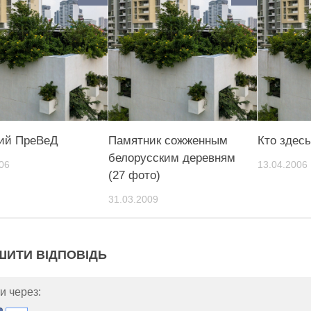
ий ПреВеД
Памятник сожженным
Кто здес
белорусским деревням
06
13.04.2006
(27 фото)
31.03.2009
ШИТИ ВІДПОВІДЬ
и через: