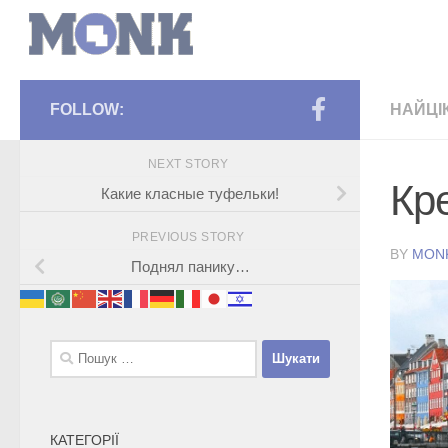
FOLLOW:
НАЙЦІ
NEXT STORY
Кр
Какие класные туфельки!
PREVIOUS STORY
BY
MON
Поднял панику…
Пошук:
КАТЕГОРІЇ