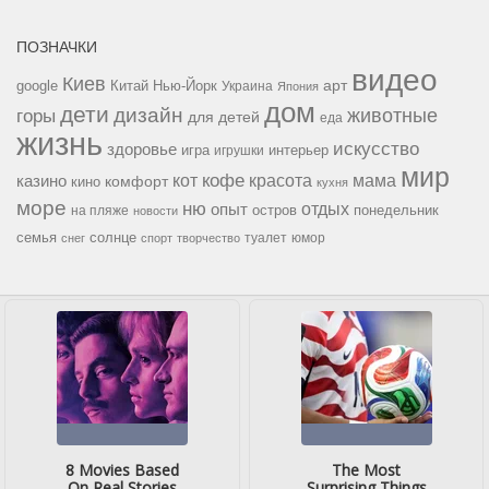
ПОЗНАЧКИ
видео
Киев
google
Китай
Нью-Йорк
арт
Украина
Япония
дом
дети
дизайн
горы
животные
для детей
еда
жизнь
искусство
здоровье
игра
игрушки
интерьер
мир
кофе
красота
мама
кот
казино
комфорт
кино
кухня
море
ню
опыт
отдых
остров
на пляже
понедельник
новости
семья
солнце
туалет
юмор
снег
спорт
творчество