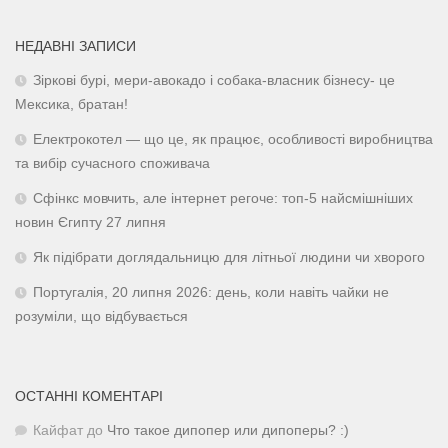
НЕДАВНІ ЗАПИСИ
Зіркові бурі, мери-авокадо і собака-власник бізнесу- це
Мексика, братан!
Електрокотел — що це, як працює, особливості виробництва
та вибір сучасного споживача
Сфінкс мовчить, але інтернет регоче: топ-5 найсмішніших
новин Єгипту 27 липня
Як підібрати доглядальницю для літньої людини чи хворого
Португалія, 20 липня 2026: день, коли навіть чайки не
розуміли, що відбувається
ОСТАННІ КОМЕНТАРІ
Кайфат
до
Что такое дипопер или дипоперы? :)