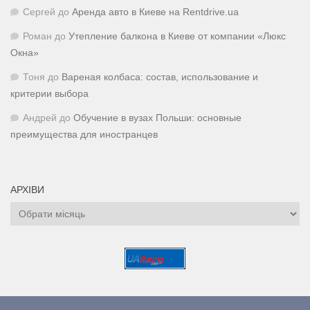
Сергей
до
Аренда авто в Киеве на Rentdrive.ua
Роман
до
Утепление балкона в Киеве от компании «Люкс
Окна»
Тоня
до
Вареная колбаса: состав, использование и
критерии выбора
Андрей
до
Обучение в вузах Польши: основные
преимущества для иностранцев
АРХІВИ
Архіви