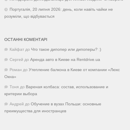
Португалія, 20 липня 2026: день, коли навіть чайки не
розуміли, що відбувається
ОСТАННІ КОМЕНТАРІ
Кайфат
до
Что такое дипопер или дипоперы? :)
Сергей
до
Аренда авто в Киеве на Rentdrive.ua
Роман
до
Утепление балкона в Киеве от компании «Люкс
Окна»
Тоня
до
Вареная колбаса: состав, использование и
критерии выбора
Андрей
до
Обучение в вузах Польши: основные
преимущества для иностранцев