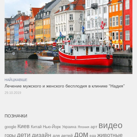
НАЙЦІКАВІШЕ
Лечение мужского и женского бесплодия в клинике “Надия”
29.10.2019
ПОЗНАЧКИ
видео
Киев
google
Китай
Нью-Йорк
арт
Украина
Япония
дом
дети
дизайн
горы
животные
для детей
еда