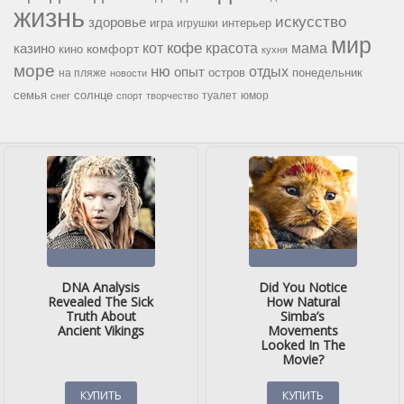
жизнь
искусство
здоровье
игра
игрушки
интерьер
мир
кофе
красота
мама
кот
казино
комфорт
кино
кухня
море
ню
опыт
отдых
остров
на пляже
понедельник
новости
семья
солнце
туалет
юмор
снег
спорт
творчество