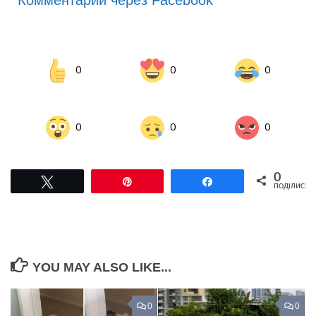
Комментарии через Facebook
0
0
0
0
0
0
0
Tвітнути
Pin
Поділитися
ПОДІЛИСЬ
YOU MAY ALSO LIKE...
0
0