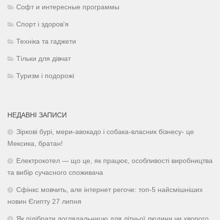
Софт и интересные программы
Спорт і здоров'я
Техніка та гаджети
Тільки для дівчат
Туризм і подорожі
НЕДАВНІ ЗАПИСИ
Зіркові бурі, мери-авокадо і собака-власник бізнесу- це
Мексика, братан!
Електрокотел — що це, як працює, особливості виробництва
та вибір сучасного споживача
Сфінкс мовчить, але інтернет регоче: топ-5 найсмішніших
новин Єгипту 27 липня
Як підібрати доглядальницю для літньої людини чи хворого