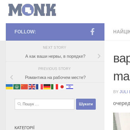
FOLLOW:
НАЙЦІ
NEXT STORY
ва
А как ваши нервы, в порядке?
PREVIOUS STORY
mak
Романтика на рабочем месте?
BY
JULI
Пошук:
очере
КАТЕГОРІЇ