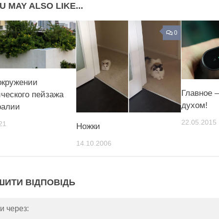
U MAY ALSO LIKE...
0
окружении
Главное –
ческого пейзажа
духом!
ралии
22.05.2015
21
Ножки
14.10.2006
ШИТИ ВІДПОВІДЬ
и через: