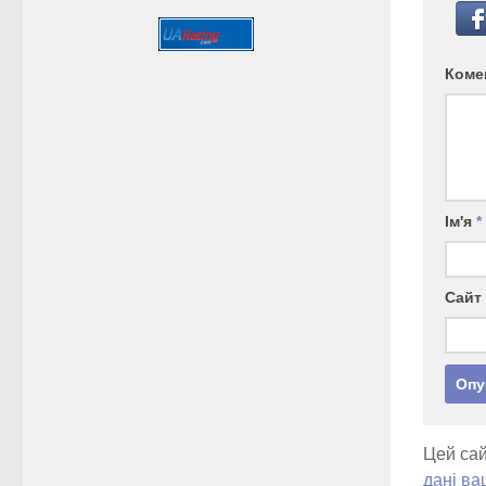
Коме
Ім'я
*
Сайт
Цей сай
дані ва