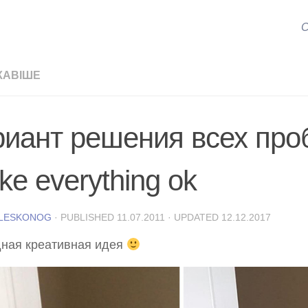
С
КАВІШЕ
риант решения всех про
e everything ok
 LESKONOG
· PUBLISHED
11.07.2011
· UPDATED
12.12.2017
дная креативная идея