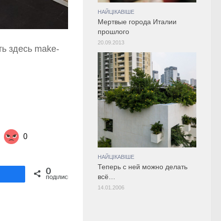
НАЙЦІКАВІШЕ
Мертвые города Италии
прошлого
20.09.2013
ть здесь make-
0
НАЙЦІКАВІШЕ
Теперь с ней можно делать
Share on Twitter
0
ділитися
всё…
ПОДІЛИСЬ
14.01.2006