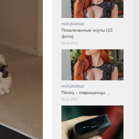
НАЙЦІКАВІШЕ
Покалеченные ноуты (15
фото)
16.04.2010
НАЙЦІКАВІШЕ
Песец – извращенцы….
11.01.2007