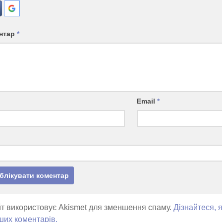
нтар
*
Email
*
т використовує Akismet для зменшення спаму.
Дізнайтеся, 
ших коментарів.