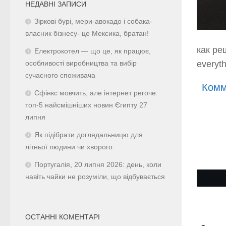
НЕДАВНІ ЗАПИСИ
Зіркові бурі, мери-авокадо і собака-
власник бізнесу- це Мексика, братан!
как ре
Електрокотел — що це, як працює,
everyt
особливості виробництва та вибір
сучасного споживача
Комм
Сфінкс мовчить, але інтернет регоче:
топ-5 найсмішніших новин Єгипту 27
липня
Як підібрати доглядальницю для
літньої людини чи хворого
Португалія, 20 липня 2026: день, коли
навіть чайки не розуміли, що відбувається
ОСТАННІ КОМЕНТАРІ