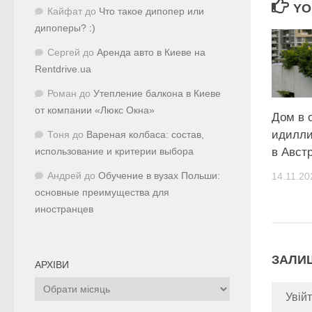
YO
Кайфат
до
Что такое дипопер или
дипоперы? :)
Сергей
до
Аренда авто в Киеве на
Rentdrive.ua
Роман
до
Утепление балкона в Киеве
от компании «Люкс Окна»
Дом в 
идилли
Тоня
до
Вареная колбаса: состав,
в Авст
использование и критерии выбора
14.11.20
Андрей
до
Обучение в вузах Польши:
основные преимущества для
иностранцев
ЗАЛИ
АРХІВИ
Архіви
Увійт