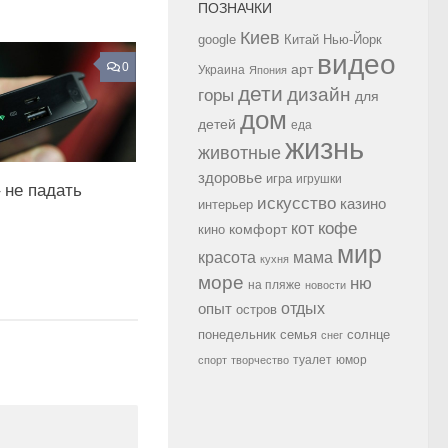
ПОЗНАЧКИ
Киев
google
Китай
Нью-Йорк
видео
0
арт
Украина
Япония
дети
дизайн
горы
для
дом
детей
еда
жизнь
животные
здоровье
игра
игрушки
 не падать
искусство
казино
интерьер
кофе
кот
комфорт
кино
мир
красота
мама
кухня
море
ню
на пляже
новости
опыт
отдых
остров
семья
солнце
понедельник
снег
туалет
юмор
спорт
творчество