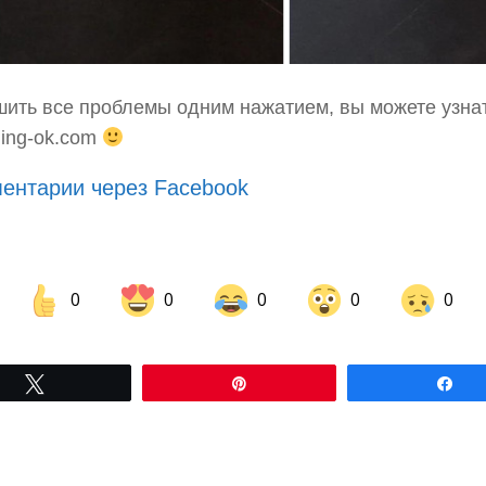
шить все проблемы одним нажатием, вы можете узна
hing-ok.com
ентарии через Facebook
0
0
0
0
0
Share on Facebook
Share on LinkedIn
Tвітнути
Pin
По
Share on Pinterest