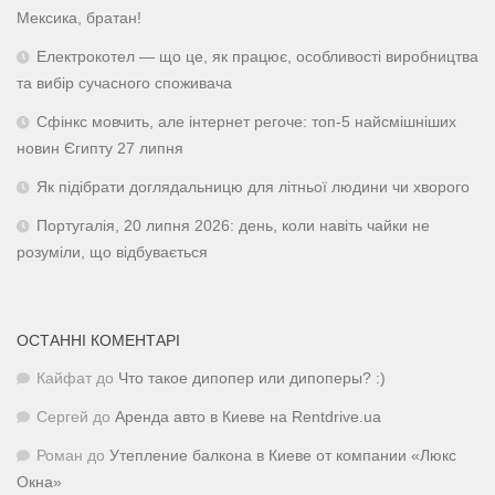
Мексика, братан!
Електрокотел — що це, як працює, особливості виробництва
та вибір сучасного споживача
Сфінкс мовчить, але інтернет регоче: топ-5 найсмішніших
новин Єгипту 27 липня
Як підібрати доглядальницю для літньої людини чи хворого
Португалія, 20 липня 2026: день, коли навіть чайки не
розуміли, що відбувається
ОСТАННІ КОМЕНТАРІ
Кайфат
до
Что такое дипопер или дипоперы? :)
Сергей
до
Аренда авто в Киеве на Rentdrive.ua
Роман
до
Утепление балкона в Киеве от компании «Люкс
Окна»