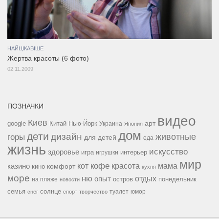
НАЙЦІКАВІШЕ
Жертва красоты (6 фото)
02.11.2009
ПОЗНАЧКИ
видео
Киев
google
Китай
Нью-Йорк
арт
Украина
Япония
дом
дети
дизайн
горы
животные
для детей
еда
жизнь
искусство
здоровье
игра
игрушки
интерьер
мир
кофе
красота
мама
кот
казино
комфорт
кино
кухня
море
ню
опыт
отдых
остров
на пляже
понедельник
новости
семья
солнце
туалет
юмор
снег
спорт
творчество