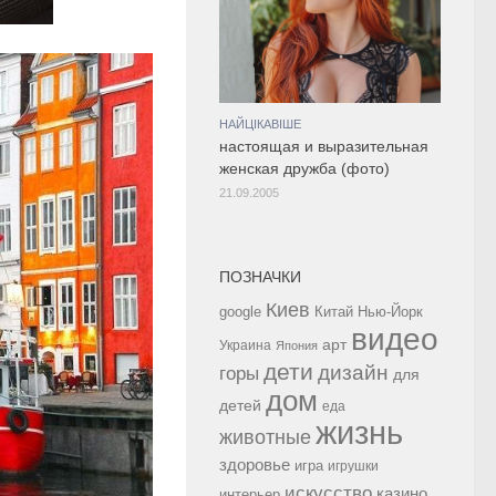
НАЙЦІКАВІШЕ
настоящая и выразительная
женская дружба (фото)
21.09.2005
ПОЗНАЧКИ
Киев
google
Китай
Нью-Йорк
видео
арт
Украина
Япония
дети
дизайн
горы
для
дом
детей
еда
жизнь
животные
здоровье
игра
игрушки
искусство
казино
интерьер