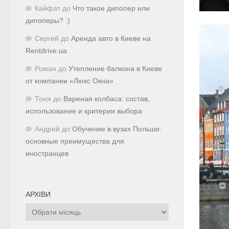
Кайфат
до
Что такое дипопер или
дипоперы? :)
Сергей
до
Аренда авто в Киеве на
Rentdrive.ua
Роман
до
Утепление балкона в Киеве
от компании «Люкс Окна»
Тоня
до
Вареная колбаса: состав,
использование и критерии выбора
Андрей
до
Обучение в вузах Польши:
основные преимущества для
иностранцев
АРХІВИ
Архіви