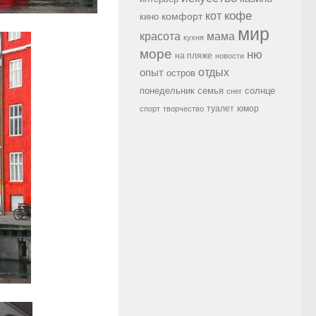
кофе
кот
комфорт
кино
мир
красота
мама
кухня
море
ню
на пляже
новости
опыт
отдых
остров
семья
солнце
понедельник
снег
туалет
юмор
спорт
творчество