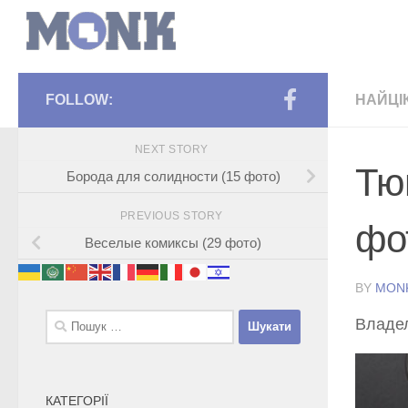
FOLLOW:
НАЙЦІ
NEXT STORY
Тю
Борода для солидности (15 фото)
PREVIOUS STORY
фо
Веселые комиксы (29 фото)
BY
MON
Пошук:
Владел
КАТЕГОРІЇ