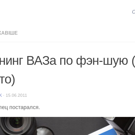
С
КАВІШЕ
нинг ВАЗа по фэн-шую 
то)
K
·
15.06.2011
ец постарался.