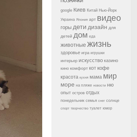
ПОЗНАЧКИ
Киев
google
Китай
Нью-Йорк
видео
арт
Украина
Япония
дети
дизайн
горы
для
дом
детей
еда
жизнь
животные
здоровье
игра
игрушки
искусство
казино
интерьер
кофе
кот
комфорт
кино
мир
красота
мама
кухня
море
ню
на пляже
новости
опыт
отдых
остров
семья
солнце
понедельник
снег
туалет
юмор
спорт
творчество