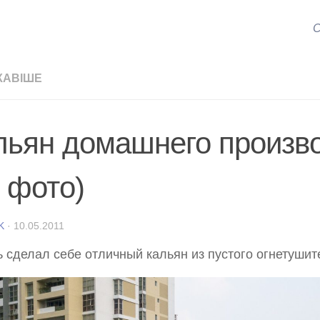
С
КАВІШЕ
льян домашнего произв
2 фото)
K
·
10.05.2011
 сделал себе отличный кальян из пустого огнетушит