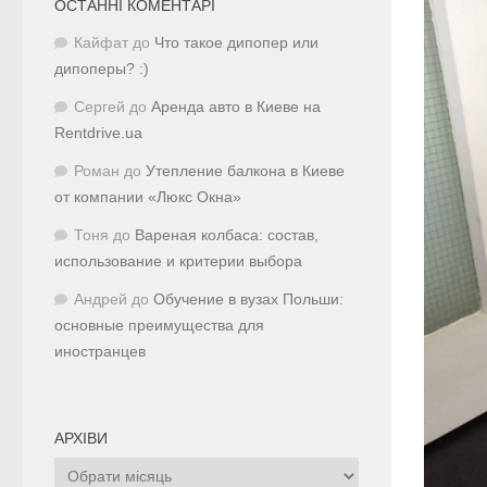
ОСТАННІ КОМЕНТАРІ
Кайфат
до
Что такое дипопер или
дипоперы? :)
Сергей
до
Аренда авто в Киеве на
Rentdrive.ua
Роман
до
Утепление балкона в Киеве
от компании «Люкс Окна»
Тоня
до
Вареная колбаса: состав,
использование и критерии выбора
Андрей
до
Обучение в вузах Польши:
основные преимущества для
иностранцев
АРХІВИ
Архіви