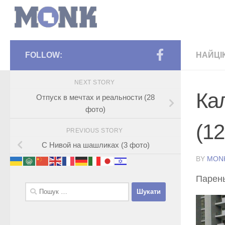
FOLLOW:
НАЙЦІ
NEXT STORY
Ка
Отпуск в мечтах и реальности (28
фото)
(1
PREVIOUS STORY
С Нивой на шашликах (3 фото)
BY
MON
Парень
Пошук: