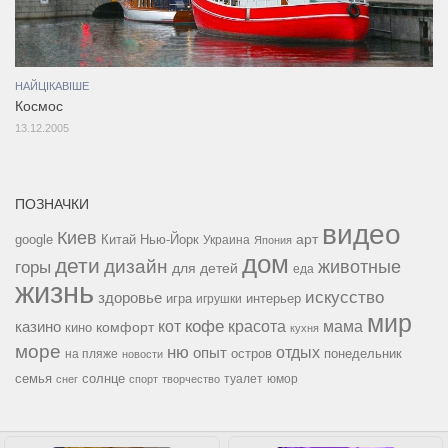
НАЙЦІКАВІШЕ
Космос
13.12.2005
ПОЗНАЧКИ
видео
Киев
google
Китай
Нью-Йорк
арт
Украина
Япония
дом
дети
дизайн
горы
животные
для детей
еда
жизнь
искусство
здоровье
игра
игрушки
интерьер
мир
кофе
красота
мама
кот
казино
комфорт
кино
кухня
море
ню
опыт
отдых
остров
на пляже
понедельник
новости
семья
солнце
туалет
юмор
снег
спорт
творчество