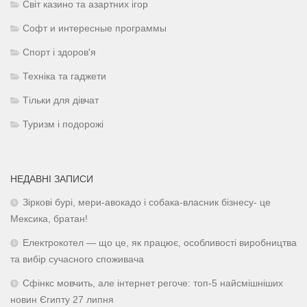
Світ казино та азартних ігор
Софт и интересные программы
Спорт і здоров'я
Техніка та гаджети
Тільки для дівчат
Туризм і подорожі
НЕДАВНІ ЗАПИСИ
Зіркові бурі, мери-авокадо і собака-власник бізнесу- це
Мексика, братан!
Електрокотел — що це, як працює, особливості виробництва
та вибір сучасного споживача
Сфінкс мовчить, але інтернет регоче: топ-5 найсмішніших
новин Єгипту 27 липня