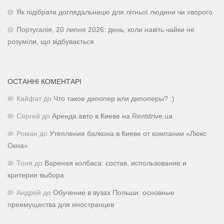
Як підібрати доглядальницю для літньої людини чи хворого
Португалія, 20 липня 2026: день, коли навіть чайки не
розуміли, що відбувається
ОСТАННІ КОМЕНТАРІ
Кайфат
до
Что такое дипопер или дипоперы? :)
Сергей
до
Аренда авто в Киеве на Rentdrive.ua
Роман
до
Утепление балкона в Киеве от компании «Люкс
Окна»
Тоня
до
Вареная колбаса: состав, использование и
критерии выбора
Андрей
до
Обучение в вузах Польши: основные
преимущества для иностранцев