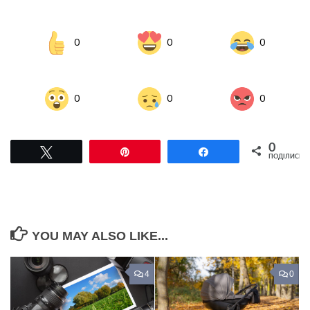
0
0
0
0
0
0
0
Tвітнути
Pin
Поділитися
ПОДІЛИСЬ
YOU MAY ALSO LIKE...
4
0