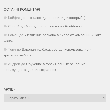
ОСТАННІ КОМЕНТАРІ
Кайфат
до
Что такое дипопер или дипоперы? :)
Сергей
до
Аренда авто в Киеве на Rentdrive.ua
Роман
до
Утепление балкона в Киеве от компании «Люкс
Окна»
Тоня
до
Вареная колбаса: состав, использование и
критерии выбора
Андрей
до
Обучение в вузах Польши: основные
преимущества для иностранцев
АРХІВИ
Архіви