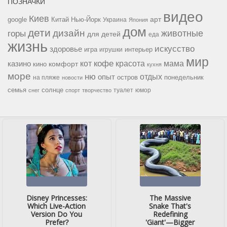
ПОЗНАЧКИ
видео
Киев
google
Китай
Нью-Йорк
арт
Украина
Япония
дом
дети
дизайн
горы
животные
для детей
еда
жизнь
искусство
здоровье
игра
игрушки
интерьер
мир
кофе
красота
мама
кот
казино
комфорт
кино
кухня
море
ню
опыт
отдых
остров
на пляже
понедельник
новости
семья
солнце
туалет
юмор
снег
спорт
творчество