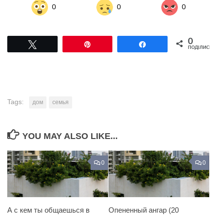
0
0
0
0
Tвітнути
Pin
Поділитися
ПОДІЛИСЬ
Tags:
дом
семья
YOU MAY ALSO LIKE...
0
0
А с кем ты общаешься в
Опененный ангар (20