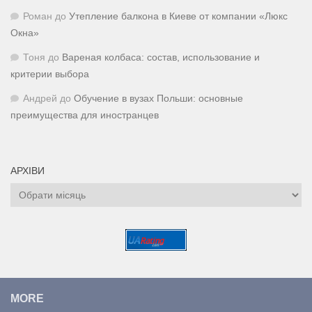
Роман
до
Утепление балкона в Киеве от компании «Люкс
Окна»
Тоня
до
Вареная колбаса: состав, использование и
критерии выбора
Андрей
до
Обучение в вузах Польши: основные
преимущества для иностранцев
АРХІВИ
Архіви
MORE