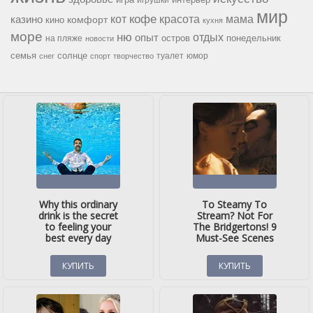
мир
кофе
красота
мама
кот
казино
комфорт
кино
кухня
море
ню
опыт
отдых
остров
на пляже
понедельник
новости
семья
солнце
туалет
юмор
снег
спорт
творчество