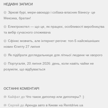
НЕДАВНІ ЗАПИСИ
Зіркові бурі, мери-авокадо і собака-власник бізнесу- це
Мексика, братан!
Електрокотел — що це, як працює, особливості виробництва
та вибір сучасного споживача
Сфінкс мовчить, але інтернет регоче: топ-5 найсмішніших
новин Єгипту 27 липня
Як підібрати доглядальницю для літньої людини чи хворого
Португалія, 20 липня 2026: день, коли навіть чайки не
розуміли, що відбувається
ОСТАННІ КОМЕНТАРІ
Кайфат
до
Что такое дипопер или дипоперы? :)
Сергей
до
Аренда авто в Киеве на Rentdrive.ua