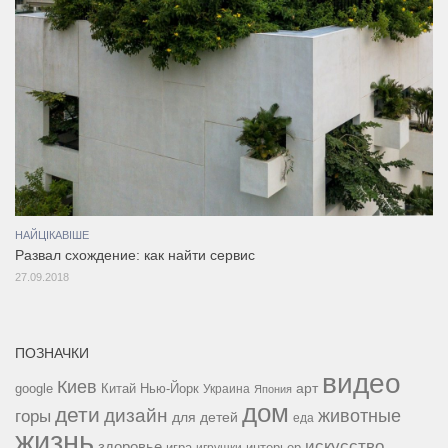
НАЙЦІКАВІШЕ
Развал схождение: как найти сервис
27.09.2018
ПОЗНАЧКИ
видео
Киев
google
Китай
Нью-Йорк
арт
Украина
Япония
дом
дети
дизайн
горы
животные
для детей
еда
жизнь
искусство
здоровье
игра
игрушки
интерьер