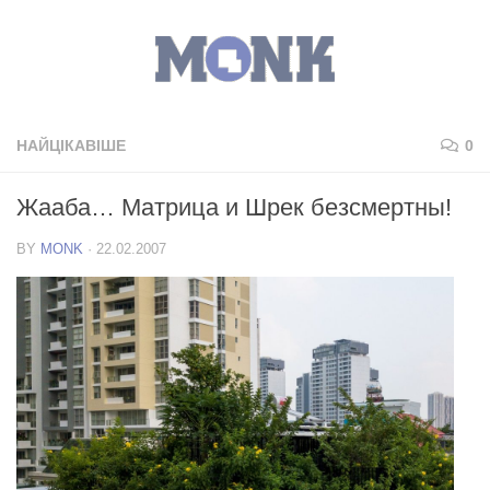
НАЙЦІКАВІШЕ
0
Жааба… Матрица и Шрек безсмертны!
BY
MONK
·
22.02.2007