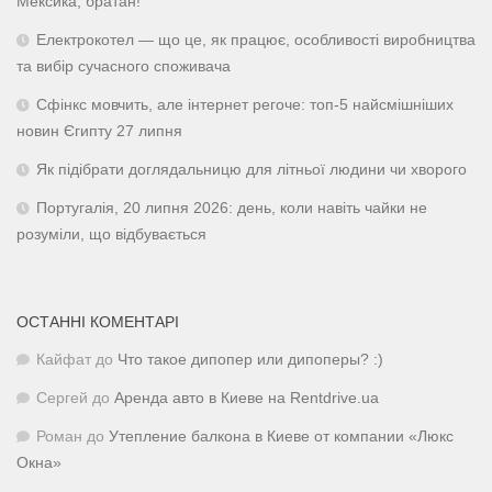
Мексика, братан!
Електрокотел — що це, як працює, особливості виробництва
та вибір сучасного споживача
Сфінкс мовчить, але інтернет регоче: топ-5 найсмішніших
новин Єгипту 27 липня
Як підібрати доглядальницю для літньої людини чи хворого
Португалія, 20 липня 2026: день, коли навіть чайки не
розуміли, що відбувається
ОСТАННІ КОМЕНТАРІ
Кайфат
до
Что такое дипопер или дипоперы? :)
Сергей
до
Аренда авто в Киеве на Rentdrive.ua
Роман
до
Утепление балкона в Киеве от компании «Люкс
Окна»