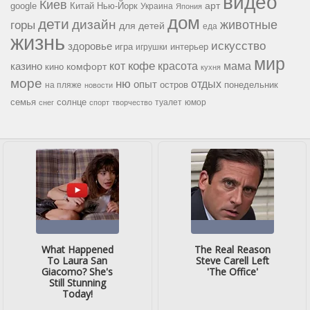
видео
Киев
google
Китай
Нью-Йорк
арт
Украина
Япония
дом
дети
дизайн
горы
животные
для детей
еда
жизнь
искусство
здоровье
игра
игрушки
интерьер
мир
кофе
красота
мама
кот
казино
комфорт
кино
кухня
море
ню
опыт
отдых
остров
на пляже
понедельник
новости
семья
солнце
туалет
юмор
снег
спорт
творчество