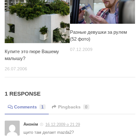
Разные девушки за рулем
(52 фото)
07.12.2009
Купите это пюре Вашему
малышу?
26.07.2006
1 RESPONSE
Comments
1
Pingbacks
0
Анонім
16.12.2009 о 21:29
щито там делает mazda2?