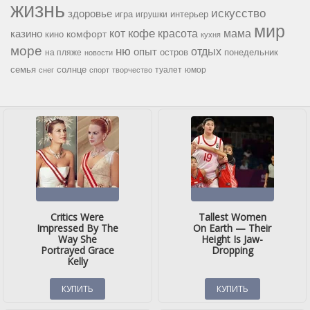
жизнь
искусство
здоровье
игра
игрушки
интерьер
мир
кофе
красота
мама
кот
казино
комфорт
кино
кухня
море
ню
опыт
отдых
остров
на пляже
понедельник
новости
семья
солнце
туалет
юмор
снег
спорт
творчество