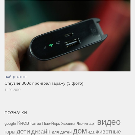
НАЙЦІКАВІШЕ
Chrysler 300c проиграл гаражу (3 фото)
11.09.2009
ПОЗНАЧКИ
видео
Киев
google
Китай
Нью-Йорк
арт
Украина
Япония
дом
дети
дизайн
горы
животные
для детей
еда