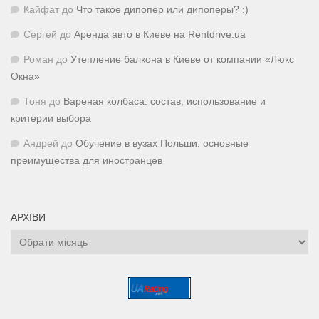
Кайфат
до
Что такое дипопер или дипоперы? :)
Сергей
до
Аренда авто в Киеве на Rentdrive.ua
Роман
до
Утепление балкона в Киеве от компании «Люкс
Окна»
Тоня
до
Вареная колбаса: состав, использование и
критерии выбора
Андрей
до
Обучение в вузах Польши: основные
преимущества для иностранцев
АРХІВИ
Архіви