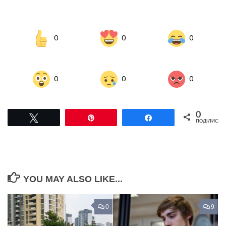
0
0
0
0
0
0
0
Tвітнути
Pin
Поділитися
ПОДІЛИСЬ
YOU MAY ALSO LIKE...
0
9