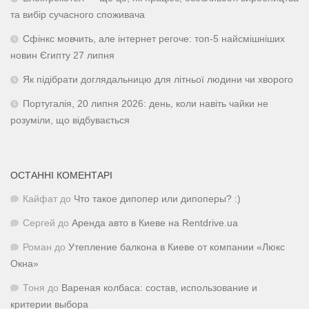
та вибір сучасного споживача
Сфінкс мовчить, але інтернет регоче: топ-5 найсмішніших
новин Єгипту 27 липня
Як підібрати доглядальницю для літньої людини чи хворого
Португалія, 20 липня 2026: день, коли навіть чайки не
розуміли, що відбувається
ОСТАННІ КОМЕНТАРІ
Кайфат
до
Что такое дипопер или дипоперы? :)
Сергей
до
Аренда авто в Киеве на Rentdrive.ua
Роман
до
Утепление балкона в Киеве от компании «Люкс
Окна»
Тоня
до
Вареная колбаса: состав, использование и
критерии выбора