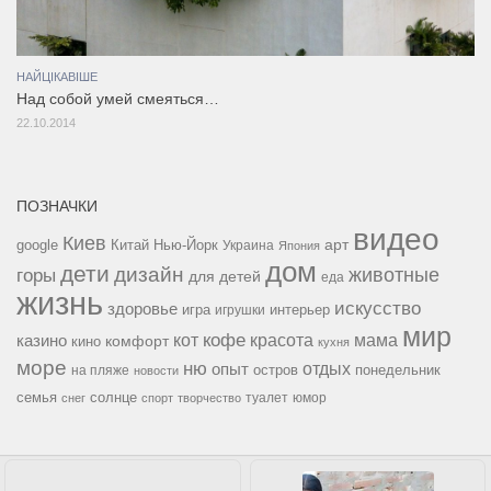
НАЙЦІКАВІШЕ
Над собой умей смеяться…
22.10.2014
ПОЗНАЧКИ
видео
Киев
google
Китай
Нью-Йорк
арт
Украина
Япония
дом
дети
дизайн
горы
животные
для детей
еда
жизнь
искусство
здоровье
игра
игрушки
интерьер
мир
кофе
красота
мама
кот
казино
комфорт
кино
кухня
море
ню
опыт
отдых
остров
на пляже
понедельник
новости
семья
солнце
туалет
юмор
снег
спорт
творчество