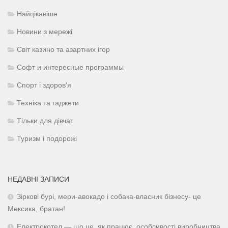
Найцікавіше
Новини з мережі
Світ казино та азартних ігор
Софт и интересные программы
Спорт і здоров'я
Техніка та гаджети
Тільки для дівчат
Туризм і подорожі
НЕДАВНІ ЗАПИСИ
Зіркові бурі, мери-авокадо і собака-власник бізнесу- це
Мексика, братан!
Електрокотел — що це, як працює, особливості виробництва