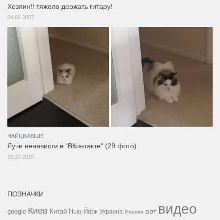
Хозяин!! тяжело держать гитару!
04.01.2007
НАЙЦІКАВІШЕ
Лучи ненависти в "ВКонтакте" (29 фото)
23.10.2010
ПОЗНАЧКИ
видео
Киев
google
Китай
Нью-Йорк
арт
Украина
Япония