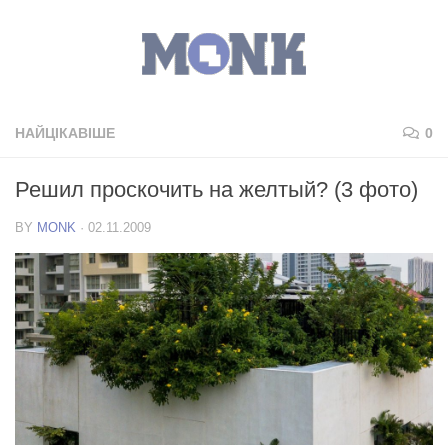
НАЙЦІКАВІШЕ
0
Решил проскочить на желтый? (3 фото)
BY
MONK
·
02.11.2009