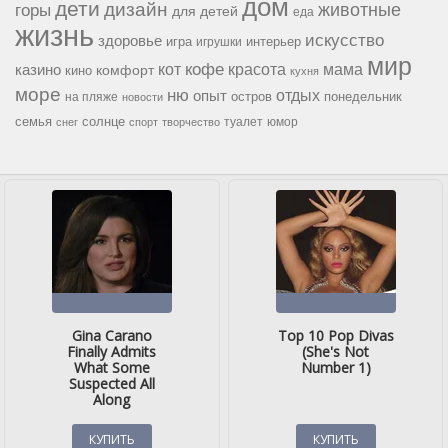
дом
дети
дизайн
горы
животные
для детей
еда
жизнь
искусство
здоровье
игра
игрушки
интерьер
мир
кофе
красота
мама
кот
казино
комфорт
кино
кухня
море
ню
опыт
отдых
остров
на пляже
понедельник
новости
семья
солнце
туалет
юмор
снег
спорт
творчество