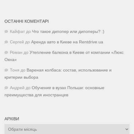
ОСТАННІ КОМЕНТАРІ
Кайфат
до
Что такое дипопер или дипоперы? :)
Сергей
до
Аренда авто в Киеве на Rentdrive.ua
Роман
до
Утепление балкона в Киеве от компании «Люкс
Окна»
Тоня
до
Вареная колбаса: состав, использование и
критерии выбора
Андрей
до
Обучение в вузах Польши: основные
преимущества для иностранцев
АРХІВИ
Архіви