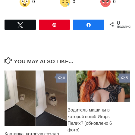
0
0
0
0
Tвітнути
Pin
Поділитися
ПОДІЛИСЬ
YOU MAY ALSO LIKE...
0
5
Водитель машины в
которой погиб Игорь
Пелих? (обновлено 6
фото)
Картинка, которую создал