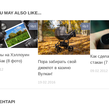
U MAY ALSO LIKE...
0
0
ы на Хэллоуин
Как сдел
ак (8 фото)
Пора забирать свой
стакан (7
джекпот в казино
12
09.02.2012
Вулкан!
19.02.2016
ЕНТАРІ