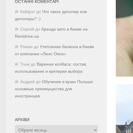
ОСТАННІ КОМЕНТАРІ
Кайфат
до
Что такое дипопер или
дипоперы? :)
Сергей
до
Аренда авто в Киеве на
Rentdrive.ua
Роман
до
Утепление балкона в Киеве
от компании «Люкс Окна»
Тоня
до
Вареная колбаса: состав,
использование и критерии выбора
Андрей
до
Обучение в вузах Польши:
основные преимущества для
иностранцев
АРХІВИ
Архіви