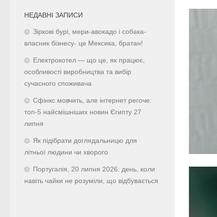
НЕДАВНІ ЗАПИСИ
Зіркові бурі, мери-авокадо і собака-
власник бізнесу- це Мексика, братан!
Електрокотел — що це, як працює,
особливості виробництва та вибір
сучасного споживача
Сфінкс мовчить, але інтернет регоче:
топ-5 найсмішніших новин Єгипту 27
липня
Як підібрати доглядальницю для
літньої людини чи хворого
Португалія, 20 липня 2026: день, коли
навіть чайки не розуміли, що відбувається