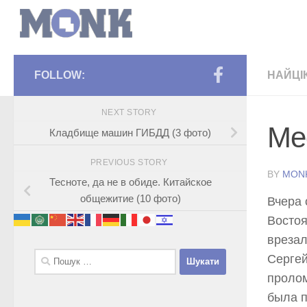
FOLLOW:
НАЙЦІ
NEXT STORY
Ме
Кладбище машин ГИБДД (3 фото)
PREVIOUS STORY
BY
MON
Тесноте, да не в обиде. Китайское
общежитие (10 фото)
Вчера 
Востоя
врезал
Пошук:
Сергей
пролом
была п