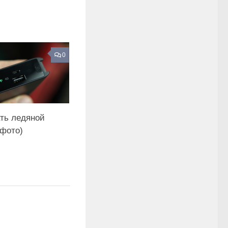
0
ать ледяной
 фото)