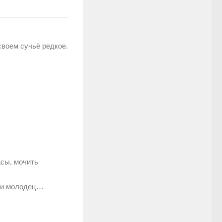
своем сучьё редкое.
асы, мочить
– и молодец…