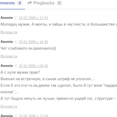
mments
4
Pingbacks
0
Анонім
23.01.2009 о 13:33
Молодец мужик. А менты, и гайцы в частности, в большинстве 
Відповісти
Анонім
23.01.2009 о 14:38
Чет слабовато он разогнался))
Відповісти
Анонім
25.01.2009 о 04:39
А с хуле мужик прав?
Выехал на встречную, а сынок штраф не уплатил…
Если б это кто-то на джипе так сделал, было б тут вони "пидар
козлов"…
А тут быдло ничуть не лучше, принесло ущерб гос. структуре 
Відповісти
Анонім
16.04.2009 о 12:54