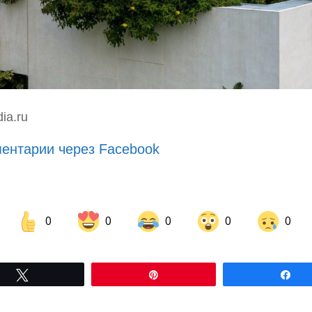
ia.ru
ентарии через Facebook
0
0
0
0
0
Share on Facebook
Share on LinkedIn
Tвітнути
Pin
По
Share on Pinterest