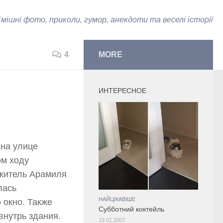
мішні фото, приколи, гумор, анекдоти та веселі історії
4
MORE
ИНТЕРЕСНОЕ
 на улице
ом ходу
 житель Арамиля
лась
НАЙЦІКАВІШЕ
 окно. Также
Субботний коктейль
внутрь здания.
19.01.2007