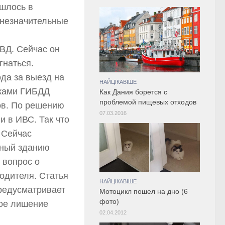
ишлось в
 незначительные
ВД. Сейчас он
гнаться.
да за выезд на
НАЙЦІКАВІШЕ
иками ГИБДД
Как Дания борется с
проблемой пищевых отходов
ов. По решению
07.03.2016
и в ИВС. Так что
 Сейчас
нный зданию
 вопрос о
одителя. Статья
НАЙЦІКАВІШЕ
предусматривает
Мотоцикл пошел на дно (6
фото)
ное лишение
02.04.2012