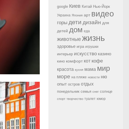
Киев
google
Китай
Нью-Йорк
видео
арт
Украина
Япония
дети
дизайн
горы
для
дом
детей
еда
жизнь
животные
здоровье
игра
игрушки
искусство
казино
интерьер
кофе
кот
комфорт
кино
мир
красота
мама
кухня
море
ню
на пляже
новости
опыт
отдых
остров
семья
солнце
понедельник
снег
туалет
юмор
спорт
творчество