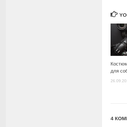
YO
Костюм
для соб
26.09.20
4 КОМ