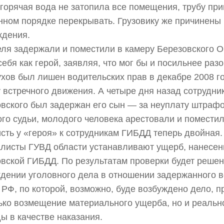
горячая вода не затопила все помещения, трубу пр
нном порядке перекрывать. Грузовику же причинены
ждения.
ля задержали и поместили в камеру Березовского О
себя как герой, заявляя, что мог бы и посильнее разо
хов был лишен водительских прав в декабре 2008 го
 встречного движения. А четыре дня назад сотрудн
вского был задержан его сын — за неуплату штраф
го судьи, молодого человека арестовали и поместил
сть у «героя» к сотрудникам ГИБДД теперь двойная.
листы ГУВД области устанавливают ущерб, нанесе
вской ГИБДД. По результатам проверки будет решен
дении уголовного дела в отношении задержанного в
 РФ, по которой, возможно, буде возбуждено дело, 
ько возмещение материального ущерба, но и реаль
ы в качестве наказания.