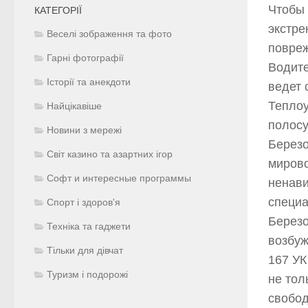
Чтобы 
КАТЕГОРІЇ
экстре
Веселі зображення та фото
повре
Гарні фотографії
Водите
Історії та анекдоти
ведет 
Теплоу
Найцікавіше
полосу
Новини з мережі
Березо
Світ казино та азартних ігор
мирово
Софт и интересные программы
ненави
специа
Спорт і здоров'я
Березо
Техніка та гаджети
возбуж
Тільки для дівчат
167 УК
Туризм і подорожі
не тол
свобод