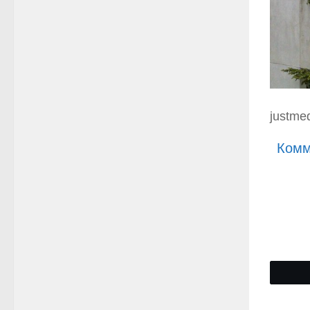
justmed
Комм