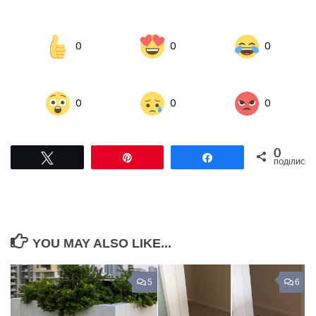
0
0
0
0
0
0
0
Tвітнути
Pin
Поділитися
ПОДІЛИСЬ
YOU MAY ALSO LIKE...
5
6