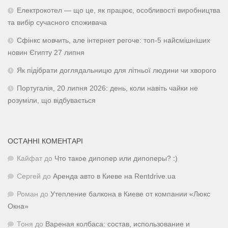
Електрокотел — що це, як працює, особливості виробництва
та вибір сучасного споживача
Сфінкс мовчить, але інтернет регоче: топ-5 найсмішніших
новин Єгипту 27 липня
Як підібрати доглядальницю для літньої людини чи хворого
Португалія, 20 липня 2026: день, коли навіть чайки не
розуміли, що відбувається
ОСТАННІ КОМЕНТАРІ
Кайфат
до
Что такое дипопер или дипоперы? :)
Сергей
до
Аренда авто в Киеве на Rentdrive.ua
Роман
до
Утепление балкона в Киеве от компании «Люкс
Окна»
Тоня
до
Вареная колбаса: состав, использование и