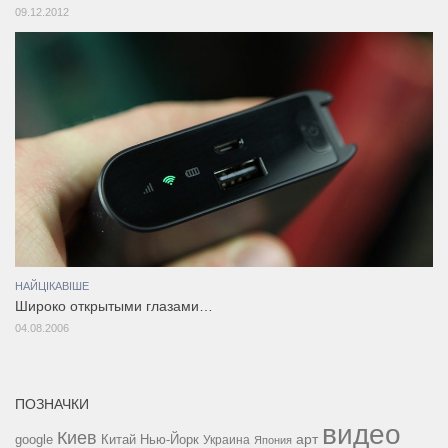
09.12.2012
НАЙЦІКАВІШЕ
Широко открытыми глазами…
04.08.2006
ПОЗНАЧКИ
видео
Киев
google
Китай
Нью-Йорк
арт
Украина
Япония