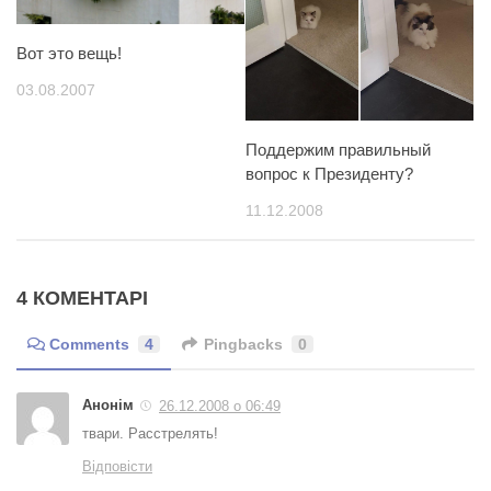
Вот это вещь!
03.08.2007
Поддержим правильный
вопрос к Президенту?
11.12.2008
4 КОМЕНТАРІ
Comments
4
Pingbacks
0
Анонім
26.12.2008 о 06:49
твари. Расстрелять!
Відповісти