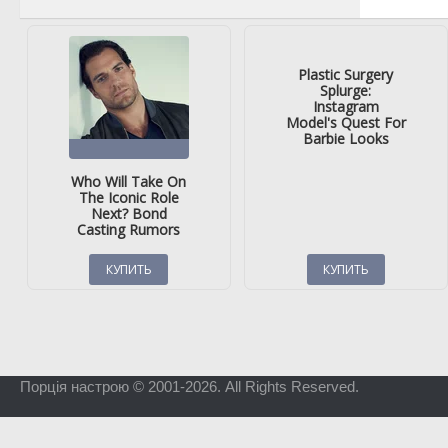
Порція настрою © 2001-2026. All Rights Reserved.