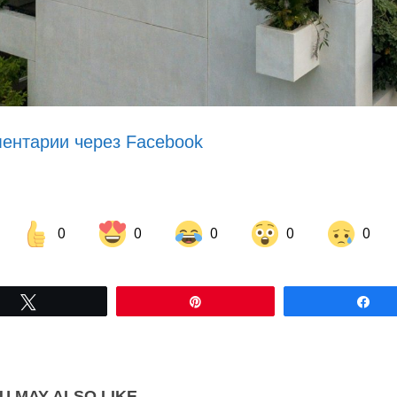
ентарии через Facebook
0
0
0
0
0
Share on Facebook
Share on LinkedIn
Tвітнути
Pin
По
Share on Pinterest
U MAY ALSO LIKE...