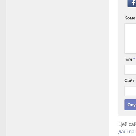
Коме
Ім'я
*
Сайт
Цей сай
дані ва