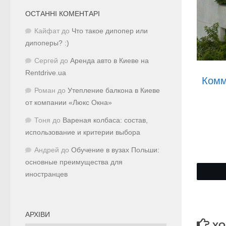
ОСТАННІ КОМЕНТАРІ
Кайфат
до
Что такое дипопер или
дипоперы? :)
Сергей
до
Аренда авто в Киеве на
Rentdrive.ua
Комм
Роман
до
Утепление балкона в Киеве
от компании «Люкс Окна»
Тоня
до
Вареная колбаса: состав,
использование и критерии выбора
Андрей
до
Обучение в вузах Польши:
основные преимущества для
иностранцев
АРХІВИ
YO