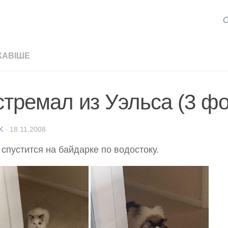
С
КАВІШЕ
стремал из Уэльса (3 фо
K
·
18.11.2008
спустится на байдарке по водостоку.