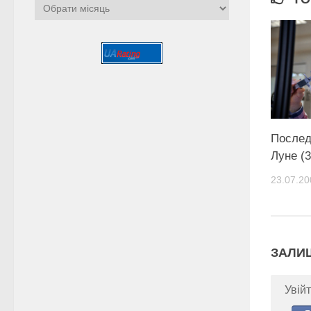
Архіви
Послед
Луне (
23.07.20
ЗАЛИ
Увійт