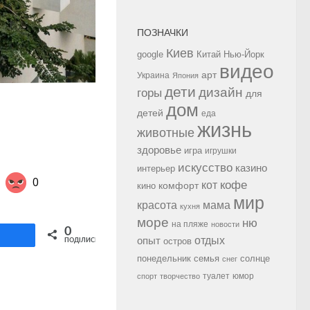
ПОЗНАЧКИ
Киев
google
Китай
Нью-Йорк
видео
арт
Украина
Япония
дети
дизайн
горы
для
дом
детей
еда
жизнь
животные
здоровье
игра
игрушки
искусство
казино
интерьер
0
кофе
кот
комфорт
кино
мир
красота
мама
кухня
море
ню
на пляже
новости
Share on Twitter
0
ділитися
опыт
отдых
остров
ПОДІЛИСЬ
семья
солнце
понедельник
снег
туалет
юмор
спорт
творчество