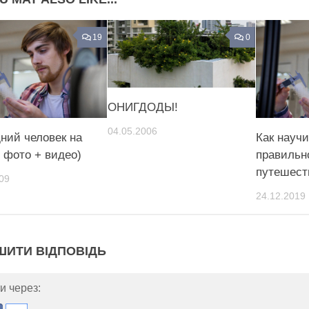
19
0
ОНИГДОДЫ!
04.05.2006
ний человек на
Как науч
3 фото + видео)
правильн
путешест
09
24.12.2019
ШИТИ ВІДПОВІДЬ
и через: