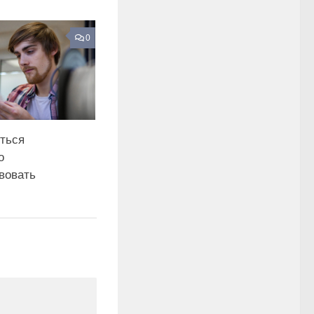
0
иться
о
вовать