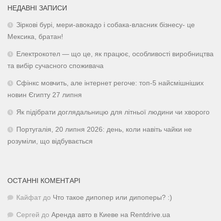
НЕДАВНІ ЗАПИСИ
Зіркові бурі, мери-авокадо і собака-власник бізнесу- це
Мексика, братан!
Електрокотел — що це, як працює, особливості виробництва
та вибір сучасного споживача
Сфінкс мовчить, але інтернет регоче: топ-5 найсмішніших
новин Єгипту 27 липня
Як підібрати доглядальницю для літньої людини чи хворого
Португалія, 20 липня 2026: день, коли навіть чайки не
розуміли, що відбувається
ОСТАННІ КОМЕНТАРІ
Кайфат
до
Что такое дипопер или дипоперы? :)
Сергей
до
Аренда авто в Киеве на Rentdrive.ua