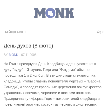
НАЙЦІКАВІШЕ
0
День духов (8 фото)
BY
MONK
·
07.11.2008
На Гаити празднуют День Кладбища и день уважения к
духу "вуду" – Эрзулие. Гэде или "Фитдемо" обычно
проводятся 1 и 2 ноября. В эти дни люди стекаются на
кладбища, чтобы славить повелителя мертвых – "Барона
Самеди", и проводят красочные церемонии вокруг крестов,
украшенных свечами, черепами и цветами ноготков.
Праздничная униформа Геде – покровителей кладбища и
повелителей эротики, состоит из черных и фиолетовых