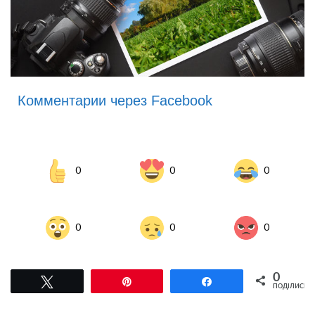
Комментарии через Facebook
0
0
0
0
0
0
0
Tвітнути
Pin
Поділитися
ПОДІЛИСЬ