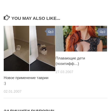
YOU MAY ALSO LIKE...
0
0
Плавающие дети
(позитифф…)
27.03.2007
Новое применение таврии
:)
02.01.2007