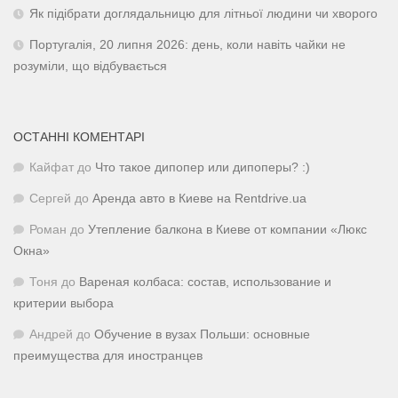
Як підібрати доглядальницю для літньої людини чи хворого
Португалія, 20 липня 2026: день, коли навіть чайки не
розуміли, що відбувається
ОСТАННІ КОМЕНТАРІ
Кайфат
до
Что такое дипопер или дипоперы? :)
Сергей
до
Аренда авто в Киеве на Rentdrive.ua
Роман
до
Утепление балкона в Киеве от компании «Люкс
Окна»
Тоня
до
Вареная колбаса: состав, использование и
критерии выбора
Андрей
до
Обучение в вузах Польши: основные
преимущества для иностранцев