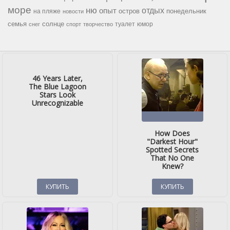
море
ню
опыт
отдых
остров
на пляже
понедельник
новости
семья
солнце
туалет
юмор
снег
спорт
творчество