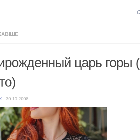
С
КАВІШЕ
ирожденный царь горы (
то)
K
·
30.10.2008