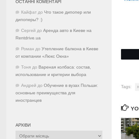
ОСТАННІ КОМЕНТАРІ
Кайфат
до
Что такое дипопер или
дипоперы? :)
Сергей
до
Аренда авто в Киеве на
Rentdrive.ua
Роман
до
Утепление балкона в Киеве
от компании «Люкс Окна»
Тоня
до
Вареная колбаса: состав,
использование и критерии выбора
Андрей
до
Обучение в вузах Польши:
Tags:
основные преимущества для
иностранцев
YO
АРХІВИ
Архіви