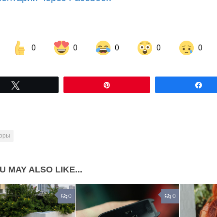
0
0
0
0
0
Share on Facebook
Share on LinkedIn
Tвітнути
Pin
По
Share on Pinterest
горы
U MAY ALSO LIKE...
0
0