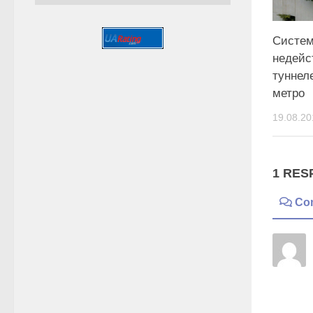
Систе
недей
туннел
метро
19.08.20
1 RES
Co