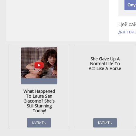
Цей сай
дані ва