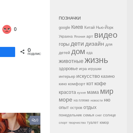
ПОЗНАЧКИ
Киев
google
Китай
Нью-Йорк
0
видео
арт
Украина
Япония
дети
дизайн
горы
для
Share on Twitter
дом
0
ділитися
детей
еда
ПОДІЛИСЬ
жизнь
животные
здоровье
игра
игрушки
искусство
казино
интерьер
кофе
кот
комфорт
кино
мир
красота
мама
кухня
море
ню
на пляже
новости
опыт
отдых
остров
семья
солнце
понедельник
снег
0
туалет
юмор
спорт
творчество