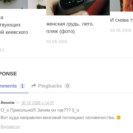
ма
И снова т
женская грудь, лето,
ствующих
03.05.2006
пляж (фото)
ей киевского
03.08.2005
13
PONSE
mments
1
Pingbacks
0
Анонім
30.10.2008 о 14:07
О_о Прикольно!!! Зачем он так??? 0_о
Вот куда направлен мозговой потенциал человечества.
Відповісти