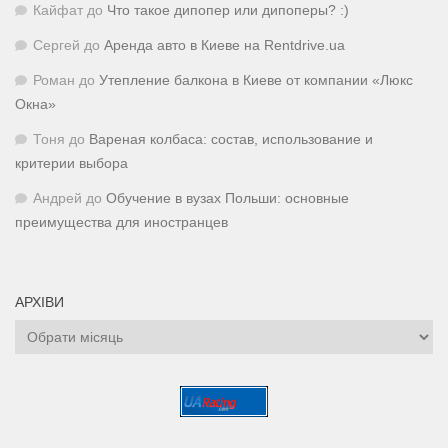
Кайфат
до
Что такое дипопер или дипоперы? :)
Сергей
до
Аренда авто в Киеве на Rentdrive.ua
Роман
до
Утепление балкона в Киеве от компании «Люкс
Окна»
Тоня
до
Вареная колбаса: состав, использование и
критерии выбора
Андрей
до
Обучение в вузах Польши: основные
преимущества для иностранцев
АРХІВИ
Архіви