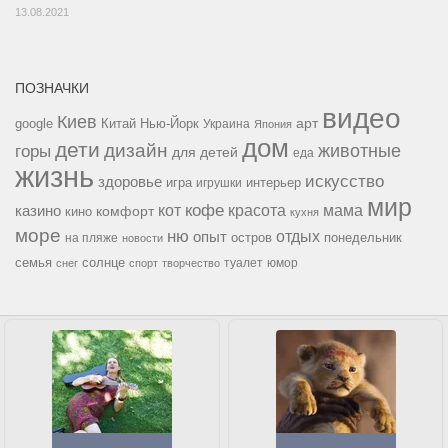
13.08.2021
ПОЗНАЧКИ
видео
Киев
google
Китай
Нью-Йорк
арт
Украина
Япония
дом
дети
дизайн
горы
животные
для детей
еда
жизнь
искусство
здоровье
игра
игрушки
интерьер
мир
кофе
красота
мама
кот
казино
комфорт
кино
кухня
море
ню
опыт
отдых
остров
на пляже
понедельник
новости
семья
солнце
туалет
юмор
снег
спорт
творчество