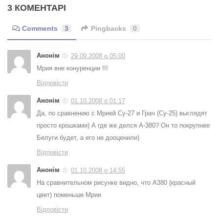
3 КОМЕНТАРІ
Comments
3
Pingbacks
0
Анонім
29.09.2008 о 05:00
Мрия вне конуренции !!!
Відповісти
Анонім
01.10.2008 о 01:17
Да, по сравнению с Мрией Су-27 и Грач (Су-25) выглядят
просто крошками) А где же делся А-380? Он то покрупнее
Белуги будет, а его не дооценили)
Відповісти
Анонім
01.10.2008 о 14:55
На сравнительном рисунке видно, что А380 (красный
цвет) поменьше Мрии
Відповісти