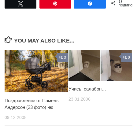
0
Tвітнути
Pin
Поділитися
ПОДІЛИСЬ
YOU MAY ALSO LIKE...
3
0
Учись, салабон…
23.01.2006
Поздравление от Памелы
Андерсон (23 фото) ню
09.12.2008