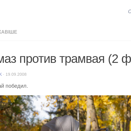
С
КАВІШЕ
маз против трамвая (2 ф
K
·
19.09.2008
й победил.