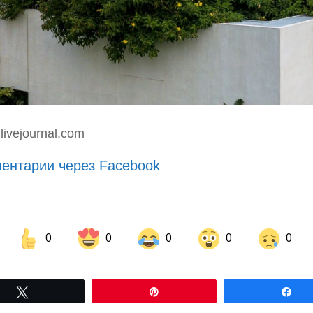
livejournal.com
ентарии через Facebook
0
0
0
0
0
Share on Facebook
Share on LinkedIn
Tвітнути
Pin
По