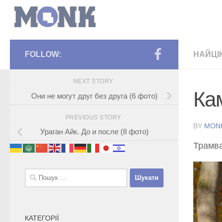
FOLLOW:
НАЙЦІ
NEXT STORY
Ка
Они не могут друг без друга (6 фото)
PREVIOUS STORY
BY
MON
Ураган Айк. До и после (8 фото)
Трамва
Пошук:
КАТЕГОРІЇ