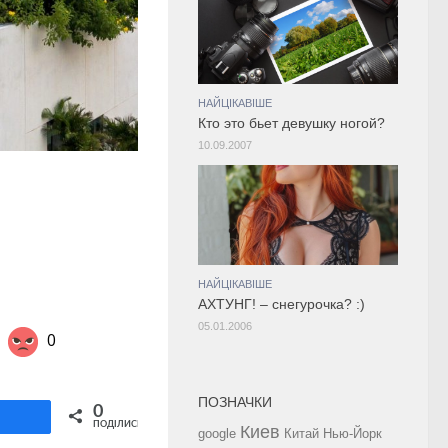
НАЙЦІКАВІШЕ
Кто это бьет девушку ногой?
10.09.2007
НАЙЦІКАВІШЕ
АХТУНГ! – снегурочка? :)
05.01.2006
0
ПОЗНАЧКИ
Share on Twitter
0
ділитися
ПОДІЛИСЬ
Киев
google
Китай
Нью-Йорк