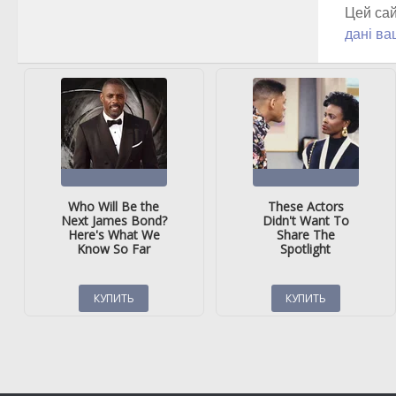
Цей сай
дані ва