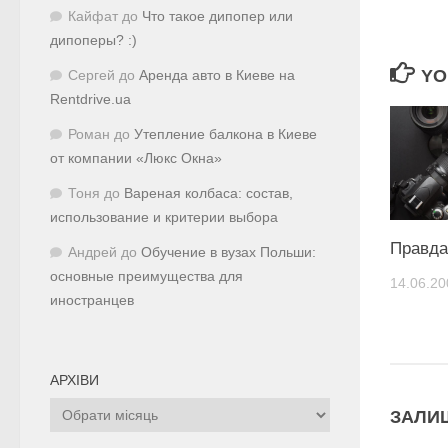
Кайфат
до
Что такое дипопер или
дипоперы? :)
YO
Сергей
до
Аренда авто в Киеве на
Rentdrive.ua
Роман
до
Утепление балкона в Киеве
от компании «Люкс Окна»
Тоня
до
Вареная колбаса: состав,
использование и критерии выбора
Правд
Андрей
до
Обучение в вузах Польши:
основные преимущества для
14.06.20
иностранцев
АРХІВИ
Архіви
ЗАЛИ