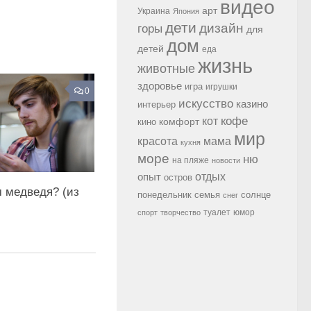
видео
арт
Украина
Япония
дети
дизайн
горы
для
дом
детей
еда
жизнь
животные
здоровье
игра
игрушки
0
искусство
казино
интерьер
кофе
кот
комфорт
кино
мир
красота
мама
кухня
море
ню
на пляже
новости
опыт
отдых
остров
 медведя? (из
семья
солнце
понедельник
снег
туалет
юмор
спорт
творчество