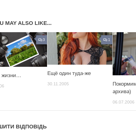
Share on Pinterest
U MAY ALSO LIKE...
3
1
Ещё один туда-же
а жизни…
Покормим
30.11.2005
06
архива)
06.07.2006
ШИТИ ВІДПОВІДЬ