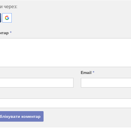
и через:
нтар
*
Email
*