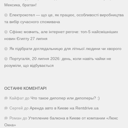
Мексика, братан!
Електрокотел — що це, як працює, особливості виробництва
та вибір сучасного споживача
Сфінкс мовчить, але інтернет регоче: топ-5 найсмішніших
новин Єгипту 27 липня
Як підібрати доглядальницю для літньої людини чи хворого
Португалія, 20 липня 2026: день, коли навіть чайки не
розуміли, що відбувається
ОСТАННІ КОМЕНТАРІ
Кайфат
до
Что такое дипопер или дипоперы? :)
Сергей
до
Аренда авто в Киеве на Rentdrive.ua
Роман
до
Утепление балкона в Киеве от компании «Люкс
Окна»