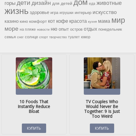
дом
дети
дизайн
горы
животные
для детей
еда
жизнь
искусство
здоровье
игра
игрушки
интерьер
мир
кофе
красота
мама
кот
казино
комфорт
кино
кухня
море
ню
опыт
отдых
остров
на пляже
понедельник
новости
семья
солнце
туалет
юмор
снег
спорт
творчество