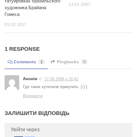
татуировках бразильского
13.01.2007
художника Брайана
Гомеса
01.02.2017
1 RESPONSE
Comments
1
Pingbacks
0
Анонім
17.09.2008 о 16:41
Где таких кулечков прикупить :):):)
Відповісти
ЗАЛИШИТИ ВІДПОВІДЬ
Увійти через: