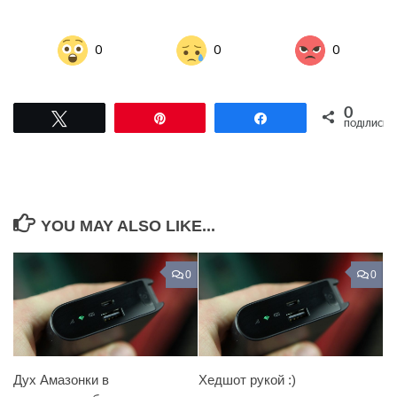
0
0
0
0
Tвітнути
Pin
Поділитися
ПОДІЛИСЬ
YOU MAY ALSO LIKE...
0
0
Дух Амазонки в
Хедшот рукой :)