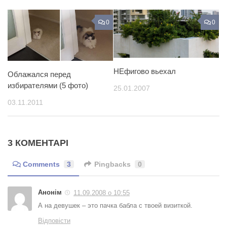
0
0
НЕфигово вьехал
Облажался перед
избирателями (5 фото)
25.01.2007
03.11.2011
3 КОМЕНТАРІ
Comments
3
Pingbacks
0
Анонім
11.09.2008 о 10:55
А на девушек – это пачка бабла с твоей визиткой.
Відповісти