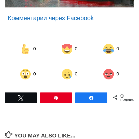
Комментарии через Facebook
0
0
0
0
0
0
0
Tвітнути
Pin
Поділитися
ПОДІЛИСЬ
YOU MAY ALSO LIKE...