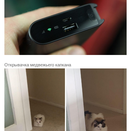
Открывачка медвежьего капкана