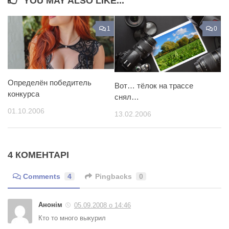
YOU MAY ALSO LIKE...
1
0
Определён победитель
Вот… тёлок на трассе
конкурса
снял…
01.10.2006
13.02.2006
4 КОМЕНТАРІ
Comments
4
Pingbacks
0
Анонім
05.09.2008 о 14:46
Кто то много выкурил