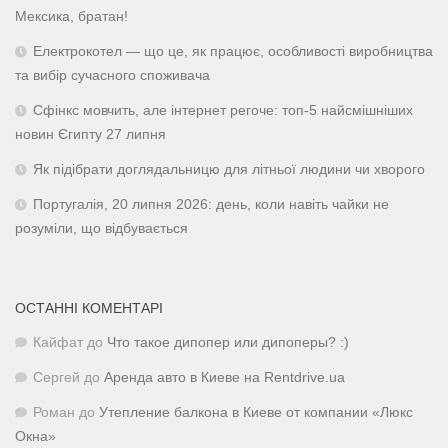
Мексика, братан!
Електрокотел — що це, як працює, особливості виробництва
та вибір сучасного споживача
Сфінкс мовчить, але інтернет регоче: топ-5 найсмішніших
новин Єгипту 27 липня
Як підібрати доглядальницю для літньої людини чи хворого
Португалія, 20 липня 2026: день, коли навіть чайки не
розуміли, що відбувається
ОСТАННІ КОМЕНТАРІ
Кайфат
до
Что такое дипопер или дипоперы? :)
Сергей
до
Аренда авто в Киеве на Rentdrive.ua
Роман
до
Утепление балкона в Киеве от компании «Люкс
Окна»