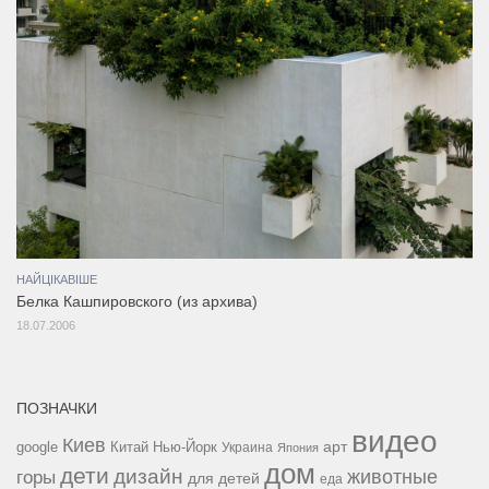
НАЙЦІКАВІШЕ
Белка Кашпировского (из архива)
18.07.2006
ПОЗНАЧКИ
видео
Киев
google
Китай
Нью-Йорк
арт
Украина
Япония
дом
дети
дизайн
горы
животные
для детей
еда