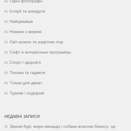
Гарні фотографії
Історії та анекдоти
Найцікавіше
Новини з мережі
Світ казино та азартних ігор
Софт и интересные программы
Спорт і здоров'я
Техніка та гаджети
Тільки для дівчат
Туризм і подорожі
НЕДАВНІ ЗАПИСИ
Зіркові бурі, мери-авокадо і собака-власник бізнесу- це