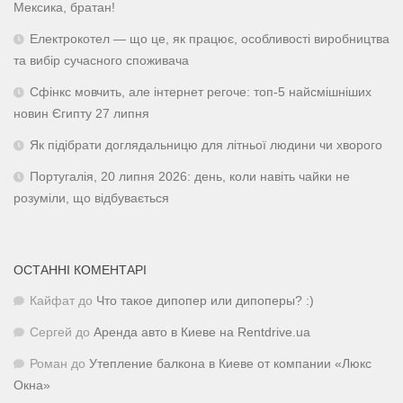
Мексика, братан!
Електрокотел — що це, як працює, особливості виробництва
та вибір сучасного споживача
Сфінкс мовчить, але інтернет регоче: топ-5 найсмішніших
новин Єгипту 27 липня
Як підібрати доглядальницю для літньої людини чи хворого
Португалія, 20 липня 2026: день, коли навіть чайки не
розуміли, що відбувається
ОСТАННІ КОМЕНТАРІ
Кайфат
до
Что такое дипопер или дипоперы? :)
Сергей
до
Аренда авто в Киеве на Rentdrive.ua
Роман
до
Утепление балкона в Киеве от компании «Люкс
Окна»