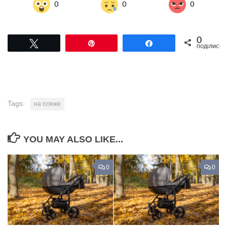
0
0
0
0
Tвітнути
Pin
Поділитися
ПОДІЛИСЬ
Tags:
на пляже
YOU MAY ALSO LIKE...
0
0