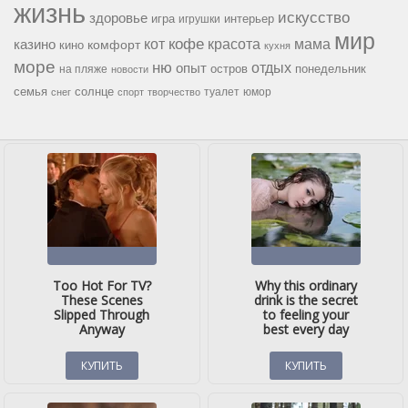
жизнь
искусство
здоровье
игра
игрушки
интерьер
мир
кофе
красота
мама
кот
казино
комфорт
кино
кухня
море
ню
опыт
отдых
остров
на пляже
понедельник
новости
семья
солнце
туалет
юмор
снег
спорт
творчество