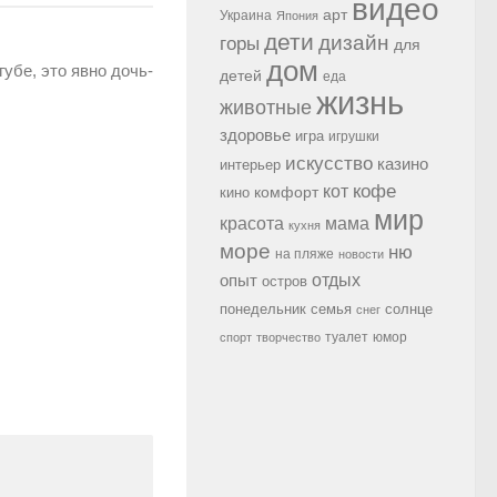
видео
арт
Украина
Япония
дети
дизайн
горы
для
дом
губе, это явно дочь-
детей
еда
жизнь
животные
здоровье
игра
игрушки
искусство
казино
интерьер
кофе
кот
комфорт
кино
мир
красота
мама
кухня
море
ню
на пляже
новости
опыт
отдых
остров
семья
солнце
понедельник
снег
туалет
юмор
спорт
творчество