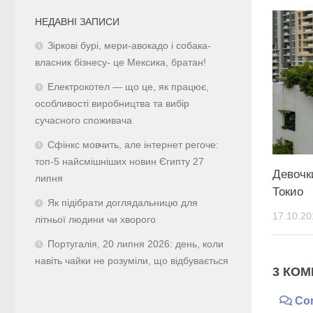
НЕДАВНІ ЗАПИСИ
Зіркові бурі, мери-авокадо і собака-
власник бізнесу- це Мексика, братан!
Електрокотел — що це, як працює,
особливості виробництва та вибір
сучасного споживача
Сфінкс мовчить, але інтернет регоче:
топ-5 найсмішніших новин Єгипту 27
Девочк
липня
Токио
Як підібрати доглядальницю для
17.10.20
літньої людини чи хворого
Португалія, 20 липня 2026: день, коли
навіть чайки не розуміли, що відбувається
3 КОМ
Co