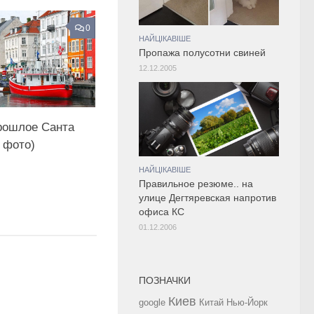
0
НАЙЦІКАВІШЕ
Пропажа полусотни свиней
12.12.2005
рошлое Санта
 фото)
НАЙЦІКАВІШЕ
Правильное резюме.. на
улице Дегтяревская напротив
офиса КС
01.12.2006
ПОЗНАЧКИ
Киев
google
Китай
Нью-Йорк