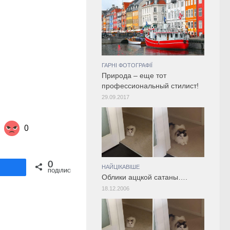
ГАРНІ ФОТОГРАФІЇ
Природа – еще тот
профессиональный стилист!
29.09.2017
0
Share on Twitter
0
ділитися
НАЙЦІКАВІШЕ
ПОДІЛИСЬ
Облики аццкой сатаны….
18.12.2006