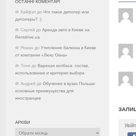
ОСТАННІ КОМЕНТАРІ
Кайфат
до
Что такое дипопер или
дипоперы? :)
Сергей
до
Аренда авто в Киеве на
Rentdrive.ua
Роман
до
Утепление балкона в Киеве
от компании «Люкс Окна»
Тоня
до
Вареная колбаса: состав,
использование и критерии выбора
Андрей
до
Обучение в вузах Польши:
основные преимущества для
иностранцев
ЗАЛИ
АРХІВИ
Увійт
Архіви