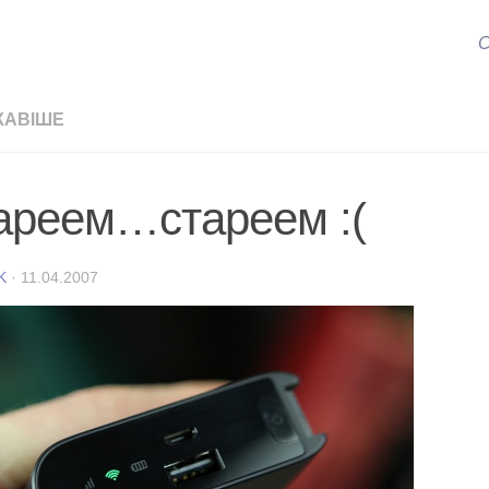
С
КАВІШЕ
ареем…стареем :(
K
·
11.04.2007