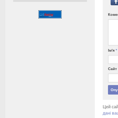
Коме
Ім'я
*
Сайт
Цей сай
дані ва