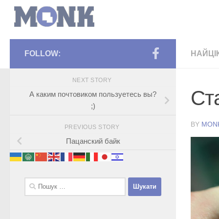
FOLLOW:
НАЙЦІ
NEXT STORY
Ст
А каким почтовиком пользуетесь вы?
;)
BY
MON
PREVIOUS STORY
Пацанский байк
Пошук: