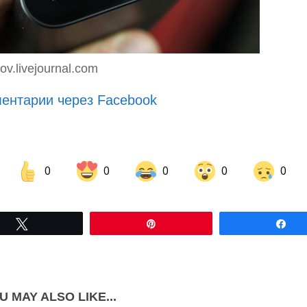
ov.livejournal.com
ентарии через Facebook
0
0
0
0
0
Share on Facebook
Share on LinkedIn
Tвітнути
Pin
По
Share on Pinterest
U MAY ALSO LIKE...