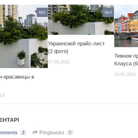
0
0
Украинский прайс-лист
(2 фото)
Темное п
27.09.2011
Клауса (6
10.01.2011
и-красавицы в
13
ЕНТАРІ
mments
3
Pingbacks
0