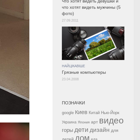
Что хотят видеть девушки и
что хотят видеть мужчины (5
фото)
27.09.2011
НАЙЦІКАВІШЕ
Грязные компьютеры
23.04.2008
ПОЗНАЧКИ
Киев
google
Китай
Нью-Йорк
видео
арт
Украина
Япония
дети
дизайн
горы
для
дом
детей
еда