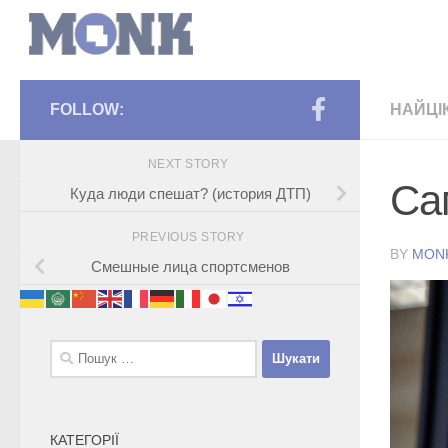
FOLLOW:
НАЙЦІ
NEXT STORY
Са
Куда люди спешат? (история ДТП)
PREVIOUS STORY
BY
MON
Смешные лица спортсменов
Пошук:
КАТЕГОРІЇ