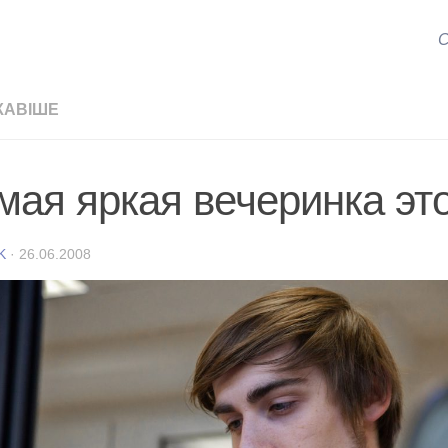
С
КАВІШЕ
мая яркая вечеринка это
K
·
26.06.2008