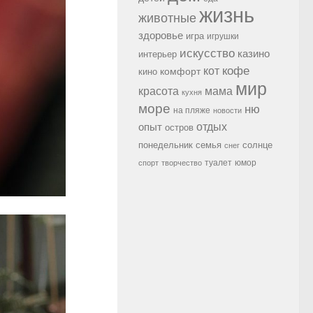
жизнь
животные
здоровье
игра
игрушки
искусство
казино
интерьер
кофе
кот
комфорт
кино
мир
красота
мама
кухня
море
ню
на пляже
новости
опыт
отдых
остров
семья
солнце
понедельник
снег
туалет
юмор
спорт
творчество