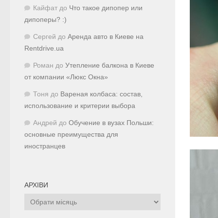
Кайфат
до
Что такое дипопер или
дипоперы? :)
Сергей
до
Аренда авто в Киеве на
Rentdrive.ua
Роман
до
Утепление балкона в Киеве
от компании «Люкс Окна»
Тоня
до
Вареная колбаса: состав,
использование и критерии выбора
Андрей
до
Обучение в вузах Польши:
основные преимущества для
иностранцев
АРХІВИ
Архіви