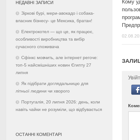
Кому у
НЕДАВНІ ЗАПИСИ
пользо
Зіркові бурі, мери-авокадо і собака-
програ
власник бізнесу- це Мексика, братан!
Предпр
Електрокотел — що це, як працює,
02.08.20
особливості виробництва та вибір
сучасного споживача
Сфінкс мовчить, але інтернет регоче:
ЗАЛИ
топ-5 найсмішніших новин Єгипту 27
липня
Увійт
Як підібрати доглядальницю для
літньої людини чи хворого
Португалія, 20 липня 2026: день, коли
Коме
навіть чайки не розуміли, що відбувається
ОСТАННІ КОМЕНТАРІ