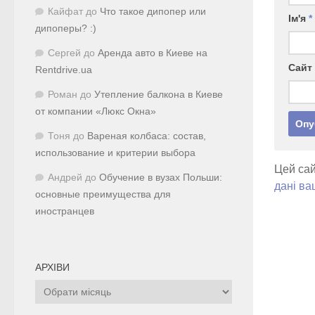
Кайфат
до
Что такое дипопер или
Ім'я
*
дипоперы? :)
Сергей
до
Аренда авто в Киеве на
Сайт
Rentdrive.ua
Роман
до
Утепление балкона в Киеве
от компании «Люкс Окна»
Тоня
до
Вареная колбаса: состав,
использование и критерии выбора
Цей сай
Андрей
до
Обучение в вузах Польши:
дані ва
основные преимущества для
иностранцев
АРХІВИ
Архіви