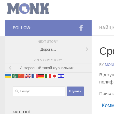
FOLLOW:
НАЙЦІ
NEXT STORY
Ср
Дорога…
PREVIOUS STORY
BY
MON
Интересный такой журнальчик…
В джун
полиф
Пошук:
Присл
Комм
КАТЕГОРІЇ