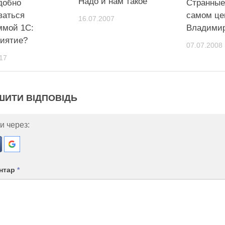
Надо и нам такое
добно
Странные
ваться
самом це
16.07.2007
ммой 1С:
Владими
иятие?
07.07.2008
17
ШИТИ ВІДПОВІДЬ
и через:
нтар
*