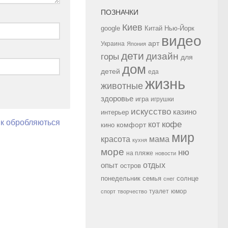
ПОЗНАЧКИ
Киев
google
Китай
Нью-Йорк
видео
арт
Украина
Япония
дети
дизайн
горы
для
дом
детей
еда
жизнь
животные
здоровье
игра
игрушки
искусство
казино
интерьер
як обробляються
кофе
кот
комфорт
кино
мир
красота
мама
кухня
море
ню
на пляже
новости
опыт
отдых
остров
семья
солнце
понедельник
снег
туалет
юмор
спорт
творчество