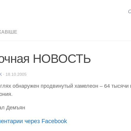
С
КАВІШЕ
очная НОВОСТЬ
K
·
18.10.2005
глях обнаружен продвинутый хамелеон – 64 тысячи 
ония.
ал Демъян
ентарии через Facebook