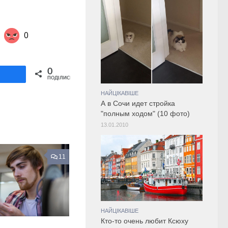
0
Share on Twitter
0
ділитися
ПОДІЛИСЬ
НАЙЦІКАВІШЕ
А в Сочи идет стройка
"полным ходом" (10 фото)
13.01.2010
11
НАЙЦІКАВІШЕ
Кто-то очень любит Ксюху