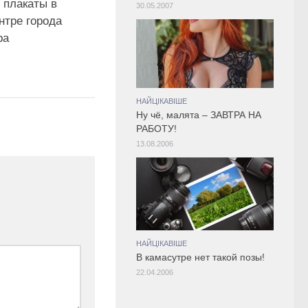
 плакаты в
30.05.2007
нтре города
ра
НАЙЦІКАВІШЕ
Ну чё, малята – ЗАВТРА НА
РАБОТУ!
13.08.2006
НАЙЦІКАВІШЕ
В камасутре нет такой позы!
22.04.2006