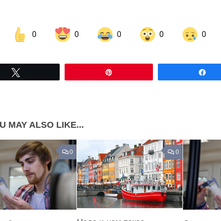
0
0
0
0
0
Share on Facebook
Share on LinkedIn
Tвітнути
Pin
По
Share on Pinterest
U MAY ALSO LIKE...
0
0