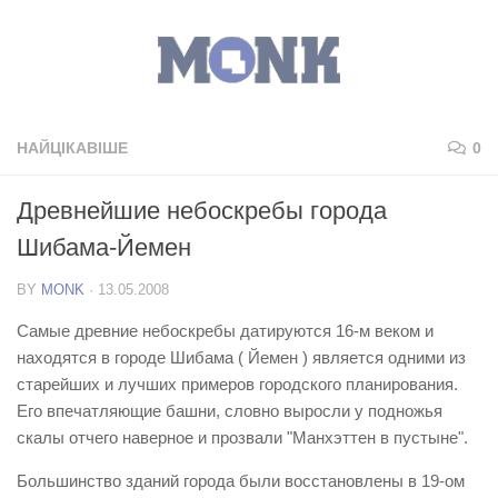
НАЙЦІКАВІШЕ
0
Древнейшие небоскребы города
Шибама-Йемен
BY
MONK
·
13.05.2008
Самые древние небоскребы датируются 16-м веком и
находятся в городе Шибама ( Йемен ) является одними из
старейших и лучших примеров городского планирования.
Его впечатляющие башни, словно выросли у подножья
скалы отчего наверное и прозвали "Манхэттен в пустыне".
Большинство зданий города были восстановлены в 19-ом