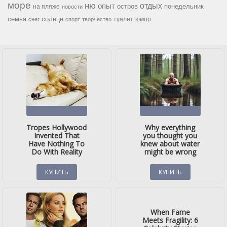
море
ню
опыт
отдых
остров
на пляже
понедельник
новости
семья
солнце
туалет
юмор
снег
спорт
творчество