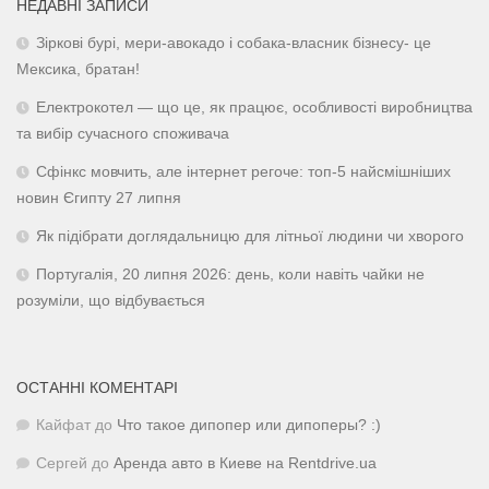
НЕДАВНІ ЗАПИСИ
Зіркові бурі, мери-авокадо і собака-власник бізнесу- це
Мексика, братан!
Електрокотел — що це, як працює, особливості виробництва
та вибір сучасного споживача
Сфінкс мовчить, але інтернет регоче: топ-5 найсмішніших
новин Єгипту 27 липня
Як підібрати доглядальницю для літньої людини чи хворого
Португалія, 20 липня 2026: день, коли навіть чайки не
розуміли, що відбувається
ОСТАННІ КОМЕНТАРІ
Кайфат
до
Что такое дипопер или дипоперы? :)
Сергей
до
Аренда авто в Киеве на Rentdrive.ua