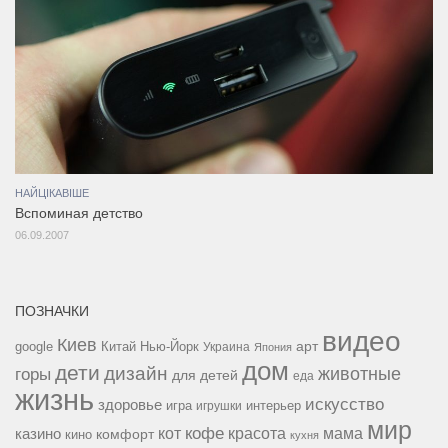
НАЙЦІКАВІШЕ
Вспоминая детство
06.09.2007
ПОЗНАЧКИ
видео
Киев
google
Китай
Нью-Йорк
арт
Украина
Япония
дом
дети
дизайн
горы
животные
для детей
еда
жизнь
искусство
здоровье
игра
игрушки
интерьер
мир
кофе
красота
мама
кот
казино
комфорт
кино
кухня