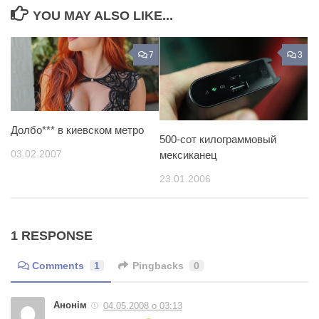
YOU MAY ALSO LIKE...
7
3
Долбо*** в киевском метро
500-сот килограммовый
03.02.2007
мексиканец
23.01.2006
1 RESPONSE
Comments
1
Pingbacks
0
Анонім
04.05.2008 о 03:13