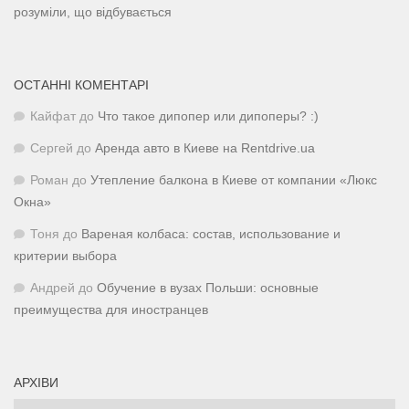
розуміли, що відбувається
ОСТАННІ КОМЕНТАРІ
Кайфат
до
Что такое дипопер или дипоперы? :)
Сергей
до
Аренда авто в Киеве на Rentdrive.ua
Роман
до
Утепление балкона в Киеве от компании «Люкс
Окна»
Тоня
до
Вареная колбаса: состав, использование и
критерии выбора
Андрей
до
Обучение в вузах Польши: основные
преимущества для иностранцев
АРХІВИ
Архіви