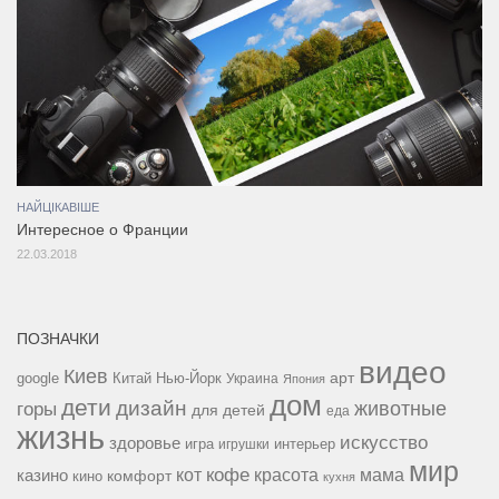
НАЙЦІКАВІШЕ
Интересное о Франции
22.03.2018
ПОЗНАЧКИ
видео
Киев
google
Китай
Нью-Йорк
арт
Украина
Япония
дом
дети
дизайн
горы
животные
для детей
еда
жизнь
искусство
здоровье
игра
игрушки
интерьер
мир
кофе
красота
мама
кот
казино
комфорт
кино
кухня