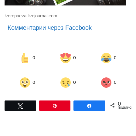
lvoropaeva.livejournal.com
Комментарии через Facebook
0
0
0
0
0
0
0
Tвітнути
Pin
Поділитися
ПОДІЛИСЬ