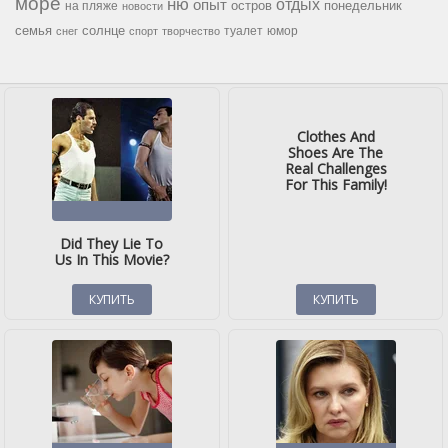
море
ню
опыт
отдых
остров
на пляже
понедельник
новости
семья
солнце
туалет
юмор
снег
спорт
творчество